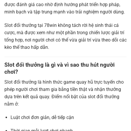
được đánh giá cao nhờ định hướng phát triển hợp pháp,
minh bạch và tập trung mạnh vào trải nghiệm người dùng.
Slot đổi thưởng tại 78win không tách rời hệ sinh thái cá
cược, mà được xem như một phần trong chiến lược giải trí
tổng hợp, nơi người chơi có thể vừa giải trí vừa theo dõi các
kèo thể thao hấp dẫn.
Slot đổi thưởng là gì và vì sao thu hút người
chơi?
Slot đổi thưởng là hình thức game quay hũ trực tuyến cho
phép người chơi tham gia bằng tiền thật và nhận thưởng
dựa trên kết quả quay. Điểm nổi bật của slot đổi thưởng
nằm ở:
Luật chơi đơn giản, dễ tiếp cận
Thời gian mỗi lượt chơi nhanh