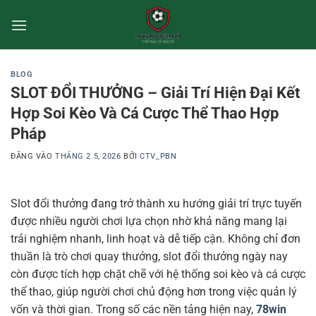
Bỏ
qua
nội
dung
BLOG
SLOT ĐỔI THƯỞNG – Giải Trí Hiện Đại Kết
Hợp Soi Kèo Và Cá Cược Thể Thao Hợp
Pháp
ĐĂNG VÀO
THÁNG 2 5, 2026
BỞI
CTV_PBN
Slot đổi thưởng đang trở thành xu hướng giải trí trực tuyến
được nhiều người chơi lựa chọn nhờ khả năng mang lại
trải nghiệm nhanh, linh hoạt và dễ tiếp cận. Không chỉ đơn
thuần là trò chơi quay thưởng, slot đổi thưởng ngày nay
còn được tích hợp chặt chẽ với hệ thống soi kèo và cá cược
thể thao, giúp người chơi chủ động hơn trong việc quản lý
vốn và thời gian. Trong số các nền tảng hiện nay,
78win