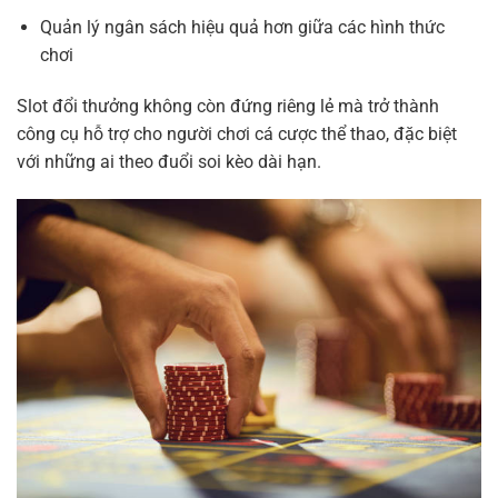
Quản lý ngân sách hiệu quả hơn giữa các hình thức
chơi
Slot đổi thưởng không còn đứng riêng lẻ mà trở thành
công cụ hỗ trợ cho người chơi cá cược thể thao, đặc biệt
với những ai theo đuổi soi kèo dài hạn.