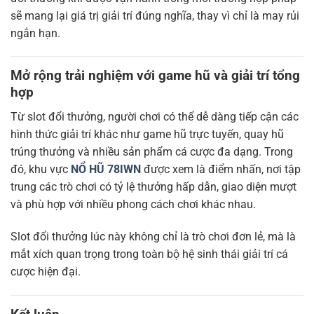
sẽ mang lại giá trị giải trí đúng nghĩa, thay vì chỉ là may rủi
ngắn hạn.
Mở rộng trải nghiệm với game hũ và giải trí tổng
hợp
Từ slot đổi thưởng, người chơi có thể dễ dàng tiếp cận các
hình thức giải trí khác như game hũ trực tuyến, quay hũ
trúng thưởng và nhiều sản phẩm cá cược đa dạng. Trong
đó, khu vực
NỔ HŨ 78IWN
được xem là điểm nhấn, nơi tập
trung các trò chơi có tỷ lệ thưởng hấp dẫn, giao diện mượt
và phù hợp với nhiều phong cách chơi khác nhau.
Slot đổi thưởng lúc này không chỉ là trò chơi đơn lẻ, mà là
mắt xích quan trọng trong toàn bộ hệ sinh thái giải trí cá
cược hiện đại.