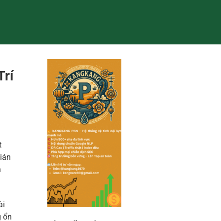
Trí
t
gián
n
ài
g ổn