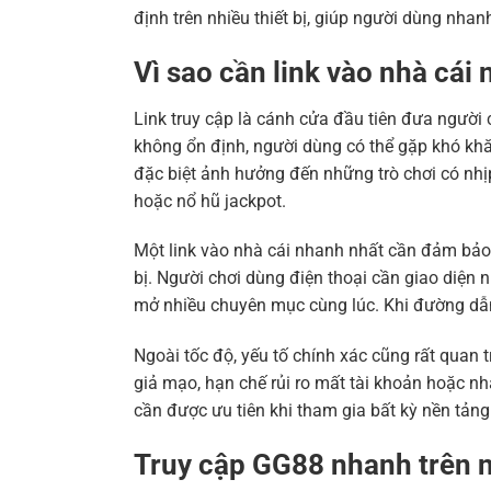
định trên nhiều thiết bị, giúp người dùng nhanh
Vì sao cần link vào nhà cái
Link truy cập là cánh cửa đầu tiên đưa người
không ổn định, người dùng có thể gặp khó khăn
đặc biệt ảnh hưởng đến những trò chơi có nhịp
hoặc nổ hũ jackpot.
Một link vào nhà cái nhanh nhất cần đảm bảo k
bị. Người chơi dùng điện thoại cần giao diện n
mở nhiều chuyên mục cùng lúc. Khi đường dẫn h
Ngoài tốc độ, yếu tố chính xác cũng rất quan 
giả mạo, hạn chế rủi ro mất tài khoản hoặc n
cần được ưu tiên khi tham gia bất kỳ nền tảng
Truy cập GG88 nhanh trên nh