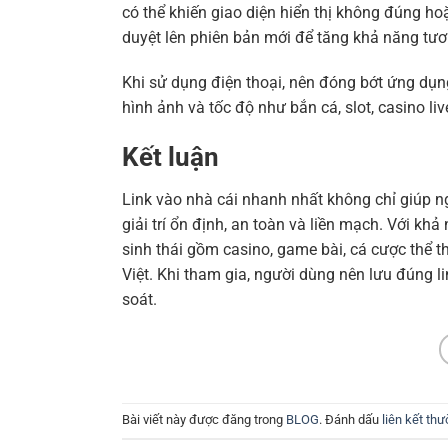
có thể khiến giao diện hiển thị không đúng ho
duyệt lên phiên bản mới để tăng khả năng tươn
Khi sử dụng điện thoại, nên đóng bớt ứng dụng
hình ảnh và tốc độ như bắn cá, slot, casino liv
Kết luận
Link vào nhà cái nhanh nhất không chỉ giúp n
giải trí ổn định, an toàn và liền mạch. Với khả 
sinh thái gồm casino, game bài, cá cược thể 
Việt. Khi tham gia, người dùng nên lưu đúng lin
soát.
Bài viết này được đăng trong
BLOG
. Đánh dấu
liên kết thư