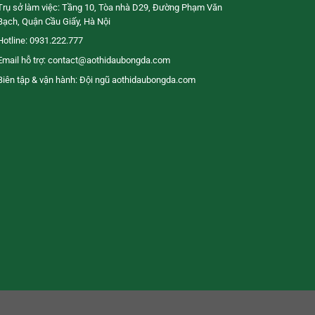
Trụ sở làm việc: Tầng 10, Tòa nhà D29, Đường Phạm Văn
Bạch, Quận Cầu Giấy, Hà Nội
Hotline: 0931.222.777
Email hỗ trợ:
contact@aothidaubongda.com
Biên tập & vận hành: Đội ngũ aothidaubongda.com