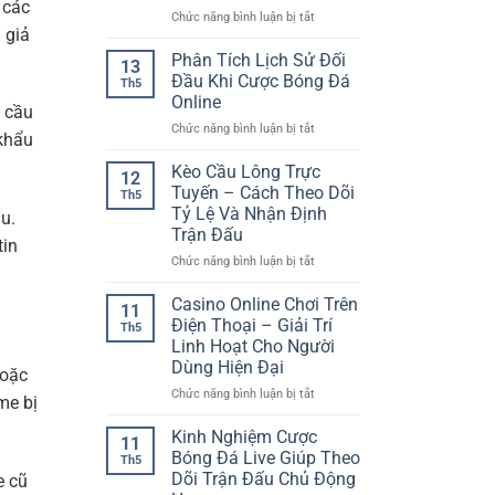
 các
trọng
Âu
ở
Chức năng bình luận bị tắt
 giả
cho
RR88
Casino
trải
Cho
online
Phân Tích Lịch Sử Đối
13
nghiệm
Người
quản
Đầu Khi Cược Bóng Đá
Th5
an
Chơi
lý
Online
toàn
Thể
u cầu
tài
Thao
ở
Chức năng bình luận bị tắt
khoản
 khẩu
Online
Phân
an
.
Tích
toàn
Kèo Cầu Lông Trực
12
Lịch
–
Tuyến – Cách Theo Dõi
Th5
Sử
Nền
Tỷ Lệ Và Nhận Định
u.
Đối
tảng
Trận Đấu
Đầu
bảo
tin
Khi
vệ
ở
Chức năng bình luận bị tắt
Cược
trải
Kèo
Bóng
nghiệm
Cầu
Casino Online Chơi Trên
11
Đá
người
Lông
Điện Thoại – Giải Trí
Th5
Online
chơi
Trực
Linh Hoạt Cho Người
Tuyến
Dùng Hiện Đại
hoặc
–
Cách
ở
Chức năng bình luận bị tắt
me bị
Theo
Casino
Dõi
Online
Kinh Nghiệm Cược
11
Tỷ
Chơi
Bóng Đá Live Giúp Theo
Th5
Lệ
Trên
Dõi Trận Đấu Chủ Động
e cũ
Và
Điện