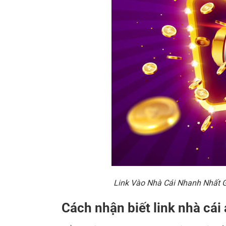
Link Vào Nhà Cái Nhanh Nhất G
Cách nhận biết link nhà cái