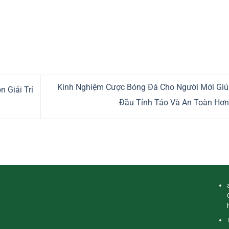
Kinh Nghiệm Cược Bóng Đá Cho Người Mới Giú
 Giải Trí
Đầu Tỉnh Táo Và An Toàn Hơ