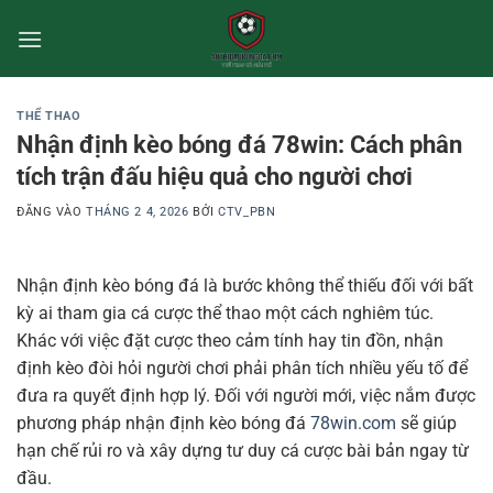
Bỏ
qua
nội
dung
THỂ THAO
Nhận định kèo bóng đá 78win: Cách phân
tích trận đấu hiệu quả cho người chơi
ĐĂNG VÀO
THÁNG 2 4, 2026
BỞI
CTV_PBN
Nhận định kèo bóng đá là bước không thể thiếu đối với bất
kỳ ai tham gia cá cược thể thao một cách nghiêm túc.
Khác với việc đặt cược theo cảm tính hay tin đồn, nhận
định kèo đòi hỏi người chơi phải phân tích nhiều yếu tố để
đưa ra quyết định hợp lý. Đối với người mới, việc nắm được
phương pháp nhận định kèo bóng đá
78win.com
sẽ giúp
hạn chế rủi ro và xây dựng tư duy cá cược bài bản ngay từ
đầu.