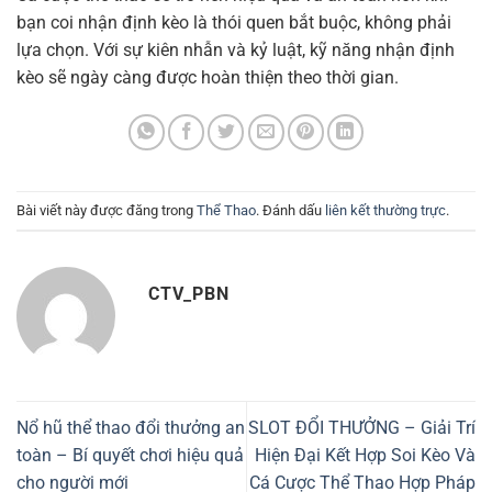
bạn coi nhận định kèo là thói quen bắt buộc, không phải
lựa chọn. Với sự kiên nhẫn và kỷ luật, kỹ năng nhận định
kèo sẽ ngày càng được hoàn thiện theo thời gian.
Bài viết này được đăng trong
Thể Thao
. Đánh dấu
liên kết thường trực
.
CTV_PBN
Nổ hũ thể thao đổi thưởng an
SLOT ĐỔI THƯỞNG – Giải Trí
toàn – Bí quyết chơi hiệu quả
Hiện Đại Kết Hợp Soi Kèo Và
cho người mới
Cá Cược Thể Thao Hợp Pháp