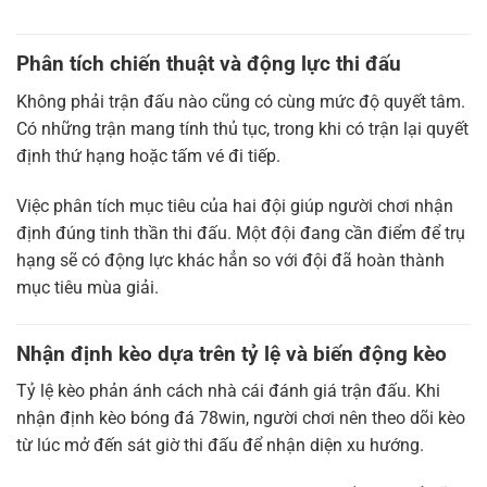
Phân tích chiến thuật và động lực thi đấu
Không phải trận đấu nào cũng có cùng mức độ quyết tâm.
Có những trận mang tính thủ tục, trong khi có trận lại quyết
định thứ hạng hoặc tấm vé đi tiếp.
Việc phân tích mục tiêu của hai đội giúp người chơi nhận
định đúng tinh thần thi đấu. Một đội đang cần điểm để trụ
hạng sẽ có động lực khác hẳn so với đội đã hoàn thành
mục tiêu mùa giải.
Nhận định kèo dựa trên tỷ lệ và biến động kèo
Tỷ lệ kèo phản ánh cách nhà cái đánh giá trận đấu. Khi
nhận định kèo bóng đá 78win, người chơi nên theo dõi kèo
từ lúc mở đến sát giờ thi đấu để nhận diện xu hướng.