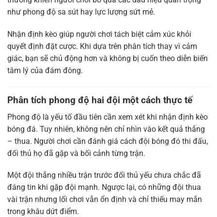
như phong độ sa sút hay lực lượng sứt mẻ.
Nhận định kèo giúp người chơi tách biệt cảm xúc khỏi
quyết định đặt cược. Khi dựa trên phân tích thay vì cảm
giác, bạn sẽ chủ động hơn và không bị cuốn theo diễn biến
tâm lý của đám đông.
Phân tích phong độ hai đội một cách thực tế
Phong độ là yếu tố đầu tiên cần xem xét khi nhận định kèo
bóng đá. Tuy nhiên, không nên chỉ nhìn vào kết quả thắng
– thua. Người chơi cần đánh giá cách đội bóng đó thi đấu,
đối thủ họ đã gặp và bối cảnh từng trận.
Một đội thắng nhiều trận trước đối thủ yếu chưa chắc đã
đáng tin khi gặp đội mạnh. Ngược lại, có những đội thua
vài trận nhưng lối chơi vẫn ổn định và chỉ thiếu may mắn
trong khâu dứt điểm.