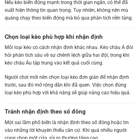
Nếu kèo biến động mạnh trong thời gian ngắn, có thể đã
xuất hiện thông tin quan trọng. Tuy nhiên, không nên mù
quáng chạy theo biến động mà bỏ qua phân tích nền tảng.
Chọn loại kèo phù hợp khi nhận định
Mỗi loại kèo có cách nhận định khác nhau. Kèo châu Á đòi
hỏi phân tích sâu về sự chênh lệch giữa hai đội, trong khi
kèo châu Âu tập trung vào kết quả cuối cùng.
Người chơi mới nên chọn loại kèo đơn giản để nhận định
trước, sau đó mở rộng dần khi đã quen. Việc chọn đúng
loại kèo phù hợp với khả năng sẽ giúp nâng cao hiệu quả.
Tránh nhận định theo số đông
Một sai lầm phổ biến là nhận định theo số đông hoặc tin
vào những lời khuyên thiếu căn cứ. Khi quá nhiều người
cùng chọn một cửa, rủi ro thường tăng cao.