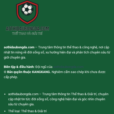
Trận
Hiện
Đấu
Đại
Chủ
Động
Hơn
aothidaubongda.com
– Trung tâm thông tin thể thao & công nghệ, nơi cập
nhật tin nóng về đời sống số, xu hướng hiện đại và phân tích chuyên sâu từ
giới chuyên gia.
Biên tập & điều hành:
Đội ngũ của
aothidaubongda.com
© Bản quyền thuộc KANGKANG.
Nghiêm cấm sao chép khi chưa được
cấp phép.
aothidaubongda.com – Trung tâm thông tin Thể thao & Giải trí, chuyên
cập nhật tin tức đời sống số, công nghệ hiện đại và góc nhìn chuyên
sâu từ chuyên gia.
Thể loại: Thể thao & Giải trí