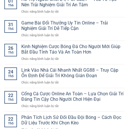
01
Nên Trải Nghiệm Giải Trí An Tâm
Th6
ở
Chức năng bình luận bị tắt
Hỗ
Trợ
Game Bài Đổi Thưởng Uy Tín Online – Trải
31
Người
Nghiệm Giải Trí Dễ Tiếp Cận
Th5
Chơi
ở
Chức năng bình luận bị tắt
24/7
Game
SP8BET
Bài
Kinh Nghiệm Cược Bóng Đá Cho Người Mới Giúp
–
26
Đổi
Yếu
Bắt Đầu Tỉnh Táo Và An Toàn Hơn
Th5
Thưởng
Tố
ở
Chức năng bình luận bị tắt
Uy
Tạo
Kinh
Tín
Nên
Nghiệm
Link Vào Nhà Cái Nhanh Nhất GG88 – Truy Cập
Online
Trải
24
Cược
–
Ổn Định Để Giải Trí Không Gián Đoạn
Nghiệm
Th5
Bóng
Trải
Giải
ở
Chức năng bình luận bị tắt
Đá
Nghiệm
Trí
Link
Cho
Giải
An
Vào
Cổng Cá Cược Online An Toàn – Lựa Chọn Giải Trí
Người
Trí
22
Tâm
Nhà
Mới
Đáng Tin Cậy Cho Người Chơi Hiện Đại
Dễ
Th5
Cái
Giúp
Tiếp
ở
Chức năng bình luận bị tắt
Nhanh
Bắt
Cận
Cổng
Nhất
Đầu
Cá
Phân Tích Lịch Sử Đối Đầu Đội Bóng – Cách Đọc
GG88
Tỉnh
22
Cược
–
Dữ Liệu Trước Khi Chọn Kèo
Táo
Th5
Online
Truy
Và