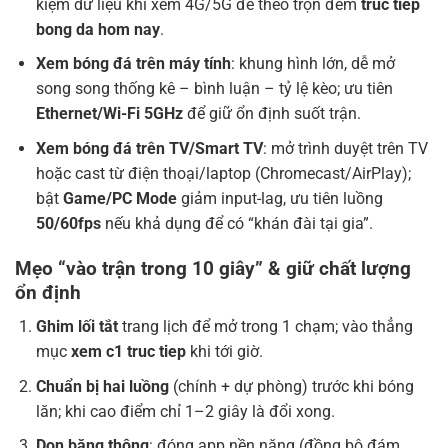
kiệm dữ liệu khi xem 4G/5G để theo trọn đêm
truc tiep
bong da hom nay
.
Xem bóng đá trên máy tính
: khung hình lớn, dễ mở
song song thống kê – bình luận – tỷ lệ kèo; ưu tiên
Ethernet/Wi-Fi 5GHz
để giữ ổn định suốt trận.
Xem bóng đá trên TV/Smart TV
: mở trình duyệt trên TV
hoặc cast từ điện thoại/laptop (Chromecast/AirPlay);
bật
Game/PC Mode
giảm input-lag, ưu tiên luồng
50/60fps
nếu khả dụng để có “khán đài tại gia”.
Mẹo “vào trận trong 10 giây” & giữ chất lượng
ổn định
Ghim lối tắt
trang lịch để mở trong 1 chạm; vào thẳng
mục
xem c1 truc tiep
khi tới giờ.
Chuẩn bị hai luồng
(chính + dự phòng) trước khi bóng
lăn; khi cao điểm chỉ 1–2 giây là đổi xong.
Dọn băng thông
: đóng app nền nặng (đồng bộ đám