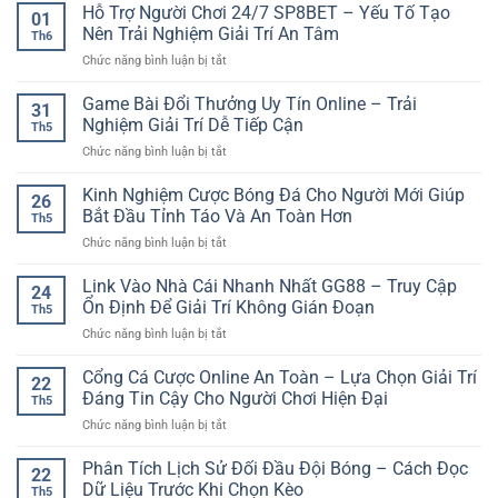
Hỗ Trợ Người Chơi 24/7 SP8BET – Yếu Tố Tạo
01
Nên Trải Nghiệm Giải Trí An Tâm
Th6
ở
Chức năng bình luận bị tắt
Hỗ
Trợ
Game Bài Đổi Thưởng Uy Tín Online – Trải
31
Người
Nghiệm Giải Trí Dễ Tiếp Cận
Th5
Chơi
ở
Chức năng bình luận bị tắt
24/7
Game
SP8BET
Bài
Kinh Nghiệm Cược Bóng Đá Cho Người Mới Giúp
–
26
Đổi
Yếu
Bắt Đầu Tỉnh Táo Và An Toàn Hơn
Th5
Thưởng
Tố
ở
Chức năng bình luận bị tắt
Uy
Tạo
Kinh
Tín
Nên
Nghiệm
Link Vào Nhà Cái Nhanh Nhất GG88 – Truy Cập
Online
Trải
24
Cược
–
Ổn Định Để Giải Trí Không Gián Đoạn
Nghiệm
Th5
Bóng
Trải
Giải
ở
Chức năng bình luận bị tắt
Đá
Nghiệm
Trí
Link
Cho
Giải
An
Vào
Cổng Cá Cược Online An Toàn – Lựa Chọn Giải Trí
Người
Trí
22
Tâm
Nhà
Mới
Đáng Tin Cậy Cho Người Chơi Hiện Đại
Dễ
Th5
Cái
Giúp
Tiếp
ở
Chức năng bình luận bị tắt
Nhanh
Bắt
Cận
Cổng
Nhất
Đầu
Cá
Phân Tích Lịch Sử Đối Đầu Đội Bóng – Cách Đọc
GG88
Tỉnh
22
Cược
–
Dữ Liệu Trước Khi Chọn Kèo
Táo
Th5