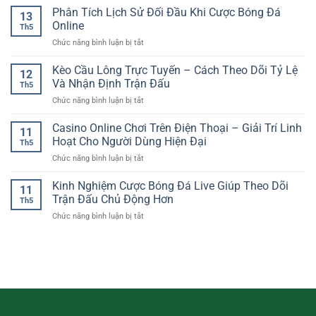
Tiêu
Hút
online
Phân Tích Lịch Sử Đối Đầu Khi Cược Bóng Đá
Âu
chí
13
quản
RR88
Online
quan
Th5
lý
Cho
trọng
ở
Chức năng bình luận bị tắt
tài
Người
cho
Phân
khoản
Chơi
trải
Tích
Kèo Cầu Lông Trực Tuyến – Cách Theo Dõi Tỷ Lệ
an
Thể
12
nghiệm
Lịch
toàn
Và Nhận Định Trận Đấu
Thao
an
Th5
Sử
–
Online
toàn
ở
Chức năng bình luận bị tắt
Đối
Nền
Kèo
Đầu
tảng
Cầu
Casino Online Chơi Trên Điện Thoại – Giải Trí Linh
Khi
bảo
11
Lông
Cược
Hoạt Cho Người Dùng Hiện Đại
vệ
Th5
Trực
Bóng
trải
ở
Chức năng bình luận bị tắt
Tuyến
Đá
nghiệm
Casino
–
Online
người
Online
Kinh Nghiệm Cược Bóng Đá Live Giúp Theo Dõi
Cách
11
chơi
Chơi
Theo
Trận Đấu Chủ Động Hơn
Th5
Trên
Dõi
ở
Chức năng bình luận bị tắt
Điện
Tỷ
Kinh
Thoại
Lệ
Nghiệm
–
Và
Cược
Giải
Nhận
Bóng
Trí
Định
Đá
Linh
Trận
Live
Hoạt
Đấu
Giúp
Cho
Theo
Người