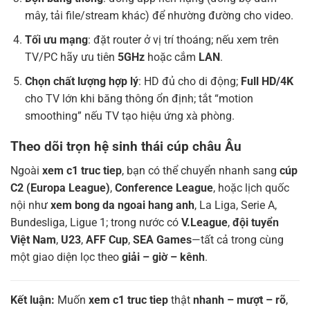
mây, tải file/stream khác) để nhường đường cho video.
Tối ưu mạng
: đặt router ở vị trí thoáng; nếu xem trên
TV/PC hãy ưu tiên
5GHz
hoặc cắm
LAN
.
Chọn chất lượng hợp lý
: HD đủ cho di động;
Full HD/4K
cho TV lớn khi băng thông ổn định; tắt “motion
smoothing” nếu TV tạo hiệu ứng xà phòng.
Theo dõi trọn hệ sinh thái cúp châu Âu
Ngoài
xem c1 truc tiep
, bạn có thể chuyển nhanh sang
cúp
C2 (Europa League)
,
Conference League
, hoặc lịch quốc
nội như
xem bong da ngoai hang anh
, La Liga, Serie A,
Bundesliga, Ligue 1; trong nước có
V.League
,
đội tuyển
Việt Nam
,
U23
,
AFF Cup
,
SEA Games
—tất cả trong cùng
một giao diện lọc theo
giải – giờ – kênh
.
Kết luận:
Muốn
xem c1 truc tiep
thật
nhanh – mượt – rõ
,