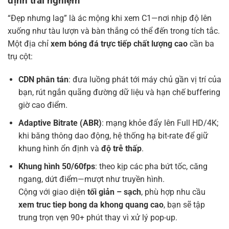
định trải nghiệm
“Đẹp nhưng lag” là ác mộng khi xem C1—nơi nhịp độ lên
xuống như tàu lượn và bàn thắng có thể đến trong tích tắc.
Một địa chỉ
xem bóng đá trực tiếp chất lượng cao
cần ba
trụ cột:
CDN phân tán
: đưa luồng phát tới máy chủ gần vị trí của
bạn, rút ngắn quãng đường dữ liệu và hạn chế buffering
giờ cao điểm.
Adaptive Bitrate (ABR)
: mạng khỏe đẩy lên Full HD/4K;
khi băng thông dao động, hệ thống hạ bit-rate để giữ
khung hình ổn định và
độ trễ thấp
.
Khung hình 50/60fps
: theo kịp các pha bứt tốc, căng
ngang, dứt điểm—mượt như truyền hình.
Cộng với giao diện
tối giản – sạch
, phù hợp nhu cầu
xem truc tiep bong da khong quang cao
, bạn sẽ tập
trung trọn vẹn 90+ phút thay vì xử lý pop-up.