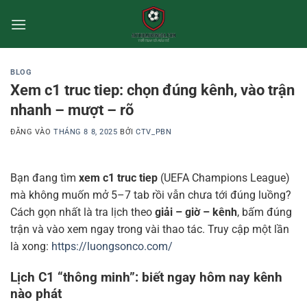
Bỏ
qua
nội
dung
BLOG
Xem c1 truc tiep: chọn đúng kênh, vào trận
nhanh – mượt – rõ
ĐĂNG VÀO
THÁNG 8 8, 2025
BỞI
CTV_PBN
Bạn đang tìm
xem c1 truc tiep
(UEFA Champions League)
mà không muốn mở 5–7 tab rồi vẫn chưa tới đúng luồng?
Cách gọn nhất là tra lịch theo
giải – giờ – kênh
, bấm đúng
trận và vào xem ngay trong vài thao tác. Truy cập một lần
là xong:
https://luongsonco.com/
Lịch C1 “thông minh”: biết ngay hôm nay kênh
nào phát