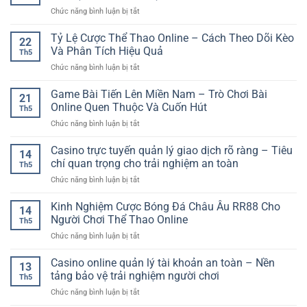
Online
Truy
Và
ở
Chức năng bình luận bị tắt
An
Cập
An
Phân
Toàn
Ổn
Toàn
Tích
Tỷ Lệ Cược Thể Thao Online – Cách Theo Dõi Kèo
–
Định
22
Hơn
Lịch
Lựa
Và Phân Tích Hiệu Quả
Để
Th5
Sử
Chọn
Giải
ở
Chức năng bình luận bị tắt
Đối
Giải
Trí
Tỷ
Đầu
Trí
Không
Lệ
Game Bài Tiến Lên Miền Nam – Trò Chơi Bài
Đội
Đáng
21
Gián
Cược
Bóng
Online Quen Thuộc Và Cuốn Hút
Tin
Đoạn
Th5
Thể
–
Cậy
ở
Chức năng bình luận bị tắt
Thao
Cách
Cho
Game
Online
Đọc
Người
Bài
Casino trực tuyến quản lý giao dịch rõ ràng – Tiêu
–
Dữ
14
Chơi
Tiến
Cách
chí quan trọng cho trải nghiệm an toàn
Liệu
Hiện
Th5
Lên
Theo
Trước
Đại
ở
Chức năng bình luận bị tắt
Miền
Dõi
Khi
Casino
Nam
Kèo
Chọn
trực
Kinh Nghiệm Cược Bóng Đá Châu Âu RR88 Cho
–
Và
14
Kèo
tuyến
Trò
Người Chơi Thể Thao Online
Phân
Th5
quản
Chơi
Tích
ở
Chức năng bình luận bị tắt
lý
Bài
Hiệu
Kinh
giao
Online
Quả
Nghiệm
Casino online quản lý tài khoản an toàn – Nền
dịch
Quen
13
Cược
rõ
tảng bảo vệ trải nghiệm người chơi
Thuộc
Th5
Bóng
ràng
Và
ở
Chức năng bình luận bị tắt
Đá
–
Cuốn
Casino
Châu