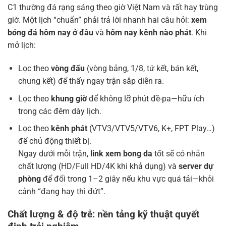
C1 thường đá rạng sáng theo giờ Việt Nam và rất hay trùng
giờ. Một lịch “chuẩn” phải trả lời nhanh hai câu hỏi:
xem
bóng đá hôm nay ở đâu
và
hôm nay kênh nào phát
. Khi
mở lịch:
Lọc theo
vòng đấu
(vòng bảng, 1/8, tứ kết, bán kết,
chung kết) để thấy ngay trận sắp diễn ra.
Lọc theo
khung giờ
để không lỡ phút đề-pa—hữu ích
trong các đêm dày lịch.
Lọc theo
kênh phát
(VTV3/VTV5/VTV6, K+, FPT Play…)
để chủ động thiết bị.
Ngay dưới mỗi trận,
link xem bong da
tốt sẽ có nhãn
chất lượng (HD/Full HD/4K khi khả dụng) và
server dự
phòng
để đổi trong 1–2 giây nếu khu vực quá tải—khỏi
cảnh “đang hay thì đứt”.
Chất lượng & độ trễ: nền tảng kỹ thuật quyết