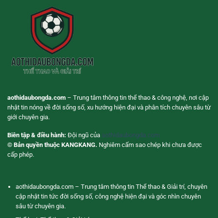
Dõi
Dùng
Trận
Hiện
Đấu
Đại
Chủ
Động
Hơn
aothidaubongda.com
– Trung tâm thông tin thể thao & công nghệ, nơi cập
nhật tin nóng về đời sống số, xu hướng hiện đại và phân tích chuyên sâu từ
giới chuyên gia.
Biên tập & điều hành:
Đội ngũ của
aothidaubongda.com
© Bản quyền thuộc KANGKANG.
Nghiêm cấm sao chép khi chưa được
cấp phép.
aothidaubongda.com – Trung tâm thông tin Thể thao & Giải trí, chuyên
cập nhật tin tức đời sống số, công nghệ hiện đại và góc nhìn chuyên
sâu từ chuyên gia.