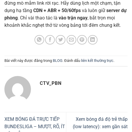
đừng mò mẫm link rời rạc. Hãy dùng lịch một chạm, tận
dụng hạ tầng
CDN + ABR + 50/60fps
và luôn giữ
server dự
phòng
. Chỉ vài thao tác là
vào trận ngay
, bắt trọn mọi
khoảnh khắc nghẹt thở từ vòng bảng tới đêm chung kết.
Bài viết này được đăng trong
BLOG
. Đánh dấu
liên kết thường trực
.
CTV_PBN
XEM BÓNG ĐÁ TRỰC TIẾP
Xem bóng đá độ trễ thấp
BUNDESLIGA – MƯỢT, RÕ, ÍT
(low latency): xem gần sát