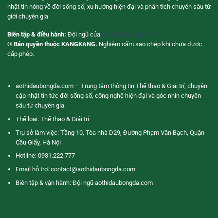
nhật tin nóng về đời sống số, xu hướng hiện đại và phân tích chuyên sâu từ
giới chuyên gia.
Biên tập & điều hành:
Đội ngũ của
aothidaubongda.com
© Bản quyền thuộc KANGKANG.
Nghiêm cấm sao chép khi chưa được
cấp phép.
aothidaubongda.com – Trung tâm thông tin Thể thao & Giải trí, chuyên
cập nhật tin tức đời sống số, công nghệ hiện đại và góc nhìn chuyên
sâu từ chuyên gia.
Thể loại: Thể thao & Giải trí
Trụ sở làm việc: Tầng 10, Tòa nhà D29, Đường Phạm Văn Bạch, Quận
Cầu Giấy, Hà Nội
Hotline: 0931.222.777
Email hỗ trợ:
contact@aothidaubongda.com
Biên tập & vận hành: Đội ngũ aothidaubongda.com