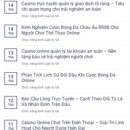
Bài
Casino trực tuyến quản lý giao dịch rõ ràng – Tiêu
–
Dữ
14
Chơi
Tiến
Cách
chí quan trọng cho trải nghiệm an toàn
Liệu
Hiện
Th5
Lên
Theo
Trước
Đại
ở
Chức năng bình luận bị tắt
Miền
Dõi
Khi
Casino
Nam
Kèo
Chọn
trực
Kinh Nghiệm Cược Bóng Đá Châu Âu RR88 Cho
–
Và
14
Kèo
tuyến
Trò
Người Chơi Thể Thao Online
Phân
Th5
quản
Chơi
Tích
ở
Chức năng bình luận bị tắt
lý
Bài
Hiệu
Kinh
giao
Online
Quả
Nghiệm
Casino online quản lý tài khoản an toàn – Nền
dịch
Quen
13
Cược
rõ
tảng bảo vệ trải nghiệm người chơi
Thuộc
Th5
Bóng
ràng
Và
ở
Chức năng bình luận bị tắt
Đá
–
Cuốn
Casino
Châu
Tiêu
Hút
online
Phân Tích Lịch Sử Đối Đầu Khi Cược Bóng Đá
Âu
chí
13
quản
RR88
Online
quan
Th5
lý
Cho
trọng
ở
Chức năng bình luận bị tắt
tài
Người
cho
Phân
khoản
Chơi
trải
Tích
Kèo Cầu Lông Trực Tuyến – Cách Theo Dõi Tỷ Lệ
an
Thể
12
nghiệm
Lịch
toàn
Và Nhận Định Trận Đấu
Thao
an
Th5
Sử
–
Online
toàn
ở
Chức năng bình luận bị tắt
Đối
Nền
Kèo
Đầu
tảng
Cầu
Casino Online Chơi Trên Điện Thoại – Giải Trí Linh
Khi
bảo
11
Lông
Cược
Hoạt Cho Người Dùng Hiện Đại
vệ
Th5