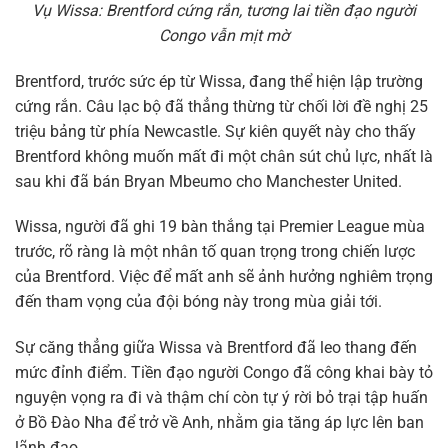
Vụ Wissa: Brentford cứng rắn, tương lai tiền đạo người
Congo vẫn mịt mờ
Brentford, trước sức ép từ Wissa, đang thể hiện lập trường
cứng rắn. Câu lạc bộ đã thẳng thừng từ chối lời đề nghị 25
triệu bảng từ phía Newcastle. Sự kiên quyết này cho thấy
Brentford không muốn mất đi một chân sút chủ lực, nhất là
sau khi đã bán Bryan Mbeumo cho Manchester United.
Wissa, người đã ghi 19 bàn thắng tại Premier League mùa
trước, rõ ràng là một nhân tố quan trọng trong chiến lược
của Brentford. Việc để mất anh sẽ ảnh hưởng nghiêm trọng
đến tham vọng của đội bóng này trong mùa giải tới.
Sự căng thẳng giữa Wissa và Brentford đã leo thang đến
mức đỉnh điểm. Tiền đạo người Congo đã công khai bày tỏ
nguyện vọng ra đi và thậm chí còn tự ý rời bỏ trại tập huấn
ở Bồ Đào Nha để trở về Anh, nhằm gia tăng áp lực lên ban
lãnh đạo.