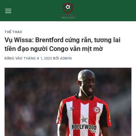
Bỏ
qua
nội
dung
THỂ THAO
Vụ Wissa: Brentford cứng rắn, tương lai
tiền đạo người Congo vẫn mịt mờ
ĐĂNG VÀO
THÁNG 8 1, 2025
BỞI
ADMIN