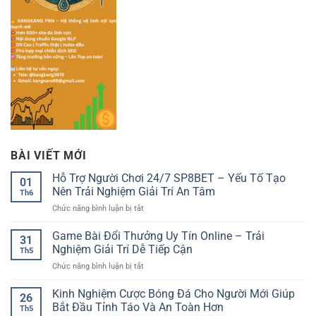
BÀI VIẾT MỚI
Hỗ Trợ Người Chơi 24/7 SP8BET – Yếu Tố Tạo
01
Nên Trải Nghiệm Giải Trí An Tâm
Th6
ở
Chức năng bình luận bị tắt
Hỗ
Trợ
Game Bài Đổi Thưởng Uy Tín Online – Trải
31
Người
Nghiệm Giải Trí Dễ Tiếp Cận
Th5
Chơi
ở
Chức năng bình luận bị tắt
24/7
Game
SP8BET
Bài
Kinh Nghiệm Cược Bóng Đá Cho Người Mới Giúp
–
26
Đổi
Yếu
Bắt Đầu Tỉnh Táo Và An Toàn Hơn
Th5
Thưởng
Tố