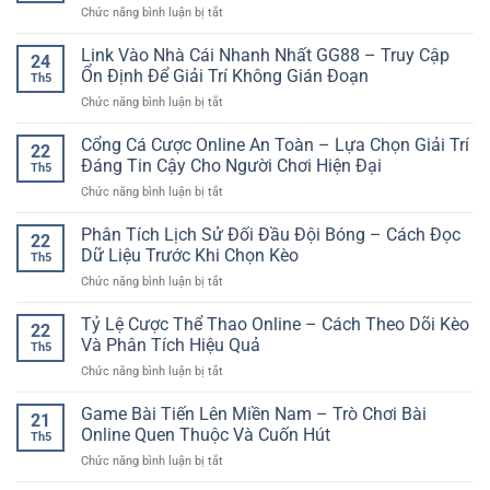
ở
Chức năng bình luận bị tắt
Uy
Tạo
Kinh
Tín
Nên
Nghiệm
Link Vào Nhà Cái Nhanh Nhất GG88 – Truy Cập
Online
Trải
24
Cược
–
Ổn Định Để Giải Trí Không Gián Đoạn
Nghiệm
Th5
Bóng
Trải
Giải
ở
Chức năng bình luận bị tắt
Đá
Nghiệm
Trí
Link
Cho
Giải
An
Vào
Cổng Cá Cược Online An Toàn – Lựa Chọn Giải Trí
Người
Trí
22
Tâm
Nhà
Mới
Đáng Tin Cậy Cho Người Chơi Hiện Đại
Dễ
Th5
Cái
Giúp
Tiếp
ở
Chức năng bình luận bị tắt
Nhanh
Bắt
Cận
Cổng
Nhất
Đầu
Cá
Phân Tích Lịch Sử Đối Đầu Đội Bóng – Cách Đọc
GG88
Tỉnh
22
Cược
–
Dữ Liệu Trước Khi Chọn Kèo
Táo
Th5
Online
Truy
Và
ở
Chức năng bình luận bị tắt
An
Cập
An
Phân
Toàn
Ổn
Toàn
Tích
Tỷ Lệ Cược Thể Thao Online – Cách Theo Dõi Kèo
–
Định
22
Hơn
Lịch
Lựa
Và Phân Tích Hiệu Quả
Để
Th5
Sử
Chọn
Giải
ở
Chức năng bình luận bị tắt
Đối
Giải
Trí
Tỷ
Đầu
Trí
Không
Lệ
Game Bài Tiến Lên Miền Nam – Trò Chơi Bài
Đội
Đáng
21
Gián
Cược
Bóng
Online Quen Thuộc Và Cuốn Hút
Tin
Đoạn
Th5
Thể
–
Cậy
ở
Chức năng bình luận bị tắt
Thao
Cách
Cho
Game
Online
Đọc
Người