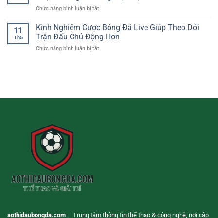
Trực
Bóng
trải
ở
Chức năng bình luận bị tắt
Tuyến
Đá
nghiệm
Casino
–
Online
người
Online
Kinh Nghiệm Cược Bóng Đá Live Giúp Theo Dõi
Cách
11
chơi
Chơi
Theo
Trận Đấu Chủ Động Hơn
Th5
Trên
Dõi
ở
Chức năng bình luận bị tắt
Điện
Tỷ
Kinh
Thoại
Lệ
Nghiệm
–
Và
Cược
Giải
Nhận
Bóng
Trí
Định
Đá
Linh
Trận
Live
Hoạt
Đấu
Giúp
Cho
Theo
Người
Dõi
Dùng
Trận
Hiện
Đấu
Đại
Chủ
Động
Hơn
aothidaubongda.com
– Trung tâm thông tin thể thao & công nghệ, nơi cập