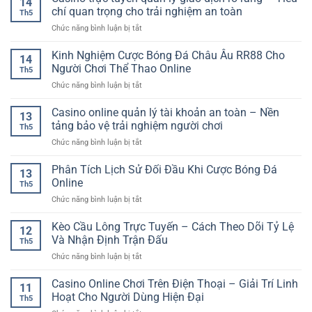
14
Chơi
Tiến
Cách
chí quan trọng cho trải nghiệm an toàn
Liệu
Hiện
Th5
Lên
Theo
Trước
Đại
ở
Chức năng bình luận bị tắt
Miền
Dõi
Khi
Casino
Nam
Kèo
Chọn
trực
Kinh Nghiệm Cược Bóng Đá Châu Âu RR88 Cho
–
Và
14
Kèo
tuyến
Trò
Người Chơi Thể Thao Online
Phân
Th5
quản
Chơi
Tích
ở
Chức năng bình luận bị tắt
lý
Bài
Hiệu
Kinh
giao
Online
Quả
Nghiệm
Casino online quản lý tài khoản an toàn – Nền
dịch
Quen
13
Cược
rõ
tảng bảo vệ trải nghiệm người chơi
Thuộc
Th5
Bóng
ràng
Và
ở
Chức năng bình luận bị tắt
Đá
–
Cuốn
Casino
Châu
Tiêu
Hút
online
Phân Tích Lịch Sử Đối Đầu Khi Cược Bóng Đá
Âu
chí
13
quản
RR88
Online
quan
Th5
lý
Cho
trọng
ở
Chức năng bình luận bị tắt
tài
Người
cho
Phân
khoản
Chơi
trải
Tích
Kèo Cầu Lông Trực Tuyến – Cách Theo Dõi Tỷ Lệ
an
Thể
12
nghiệm
Lịch
toàn
Và Nhận Định Trận Đấu
Thao
an
Th5
Sử
–
Online
toàn
ở
Chức năng bình luận bị tắt
Đối
Nền
Kèo
Đầu
tảng
Cầu
Casino Online Chơi Trên Điện Thoại – Giải Trí Linh
Khi
bảo
11
Lông
Cược
Hoạt Cho Người Dùng Hiện Đại
vệ
Th5
Trực
Bóng
trải