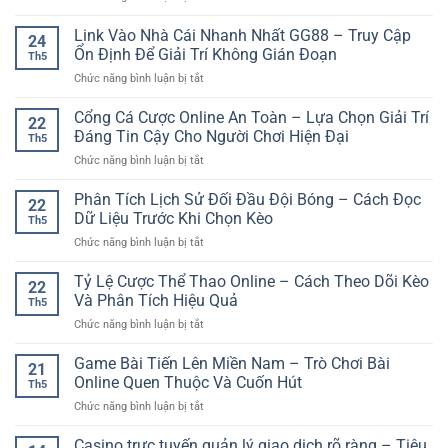
Tạo
Kinh
Tín
Nên
Nghiệm
Link Vào Nhà Cái Nhanh Nhất GG88 – Truy Cập
Online
Trải
24
Cược
–
Ổn Định Để Giải Trí Không Gián Đoạn
Nghiệm
Th5
Bóng
Trải
Giải
ở
Chức năng bình luận bị tắt
Đá
Nghiệm
Trí
Link
Cho
Giải
An
Vào
Cổng Cá Cược Online An Toàn – Lựa Chọn Giải Trí
Người
Trí
22
Tâm
Nhà
Mới
Đáng Tin Cậy Cho Người Chơi Hiện Đại
Dễ
Th5
Cái
Giúp
Tiếp
ở
Chức năng bình luận bị tắt
Nhanh
Bắt
Cận
Cổng
Nhất
Đầu
Cá
Phân Tích Lịch Sử Đối Đầu Đội Bóng – Cách Đọc
GG88
Tỉnh
22
Cược
–
Dữ Liệu Trước Khi Chọn Kèo
Táo
Th5
Online
Truy
Và
ở
Chức năng bình luận bị tắt
An
Cập
An
Phân
Toàn
Ổn
Toàn
Tích
Tỷ Lệ Cược Thể Thao Online – Cách Theo Dõi Kèo
–
Định
22
Hơn
Lịch
Lựa
Và Phân Tích Hiệu Quả
Để
Th5
Sử
Chọn
Giải
ở
Chức năng bình luận bị tắt
Đối
Giải
Trí
Tỷ
Đầu
Trí
Không
Lệ
Game Bài Tiến Lên Miền Nam – Trò Chơi Bài
Đội
Đáng
21
Gián
Cược
Bóng
Online Quen Thuộc Và Cuốn Hút
Tin
Đoạn
Th5
Thể
–
Cậy
ở
Chức năng bình luận bị tắt
Thao
Cách
Cho
Game
Online
Đọc
Người
Bài
Casino trực tuyến quản lý giao dịch rõ ràng – Tiêu
–
Dữ