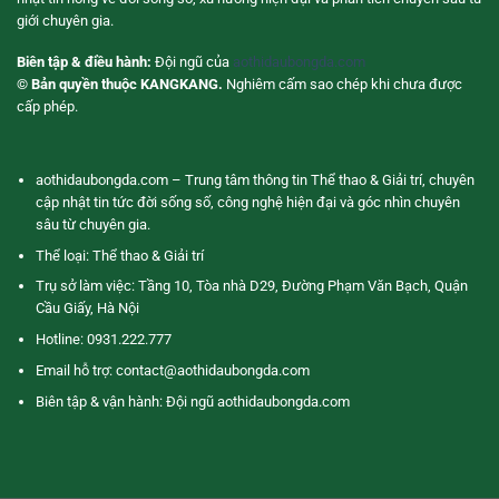
giới chuyên gia.
Biên tập & điều hành:
Đội ngũ của
aothidaubongda.com
© Bản quyền thuộc KANGKANG.
Nghiêm cấm sao chép khi chưa được
cấp phép.
aothidaubongda.com – Trung tâm thông tin Thể thao & Giải trí, chuyên
cập nhật tin tức đời sống số, công nghệ hiện đại và góc nhìn chuyên
sâu từ chuyên gia.
Thể loại: Thể thao & Giải trí
Trụ sở làm việc: Tầng 10, Tòa nhà D29, Đường Phạm Văn Bạch, Quận
Cầu Giấy, Hà Nội
Hotline: 0931.222.777
Email hỗ trợ:
contact@aothidaubongda.com
Biên tập & vận hành: Đội ngũ aothidaubongda.com