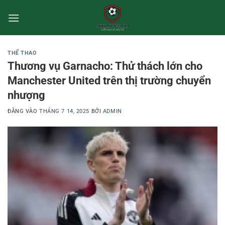
Bỏ
qua
nội
dung
THỂ THAO
Thương vụ Garnacho: Thử thách lớn cho
Manchester United trên thị trường chuyển
nhượng
ĐĂNG VÀO
THÁNG 7 14, 2025
BỞI
ADMIN