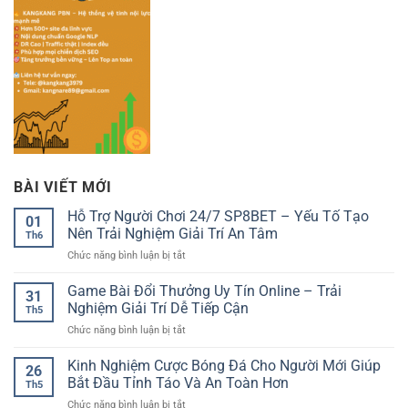
BÀI VIẾT MỚI
Hỗ Trợ Người Chơi 24/7 SP8BET – Yếu Tố Tạo
01
Nên Trải Nghiệm Giải Trí An Tâm
Th6
ở
Chức năng bình luận bị tắt
Hỗ
Trợ
Game Bài Đổi Thưởng Uy Tín Online – Trải
31
Người
Nghiệm Giải Trí Dễ Tiếp Cận
Th5
Chơi
ở
Chức năng bình luận bị tắt
24/7
Game
SP8BET
Bài
Kinh Nghiệm Cược Bóng Đá Cho Người Mới Giúp
–
26
Đổi
Yếu
Bắt Đầu Tỉnh Táo Và An Toàn Hơn
Th5
Thưởng
Tố
ở
Chức năng bình luận bị tắt
Uy