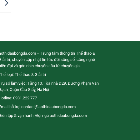
g
aothidaubongda.com – Trung tâm thông tin Thể thao &
Giải trí, chuyên cập nhật tin tức đời sống số, công nghệ
hiện đại và góc nhìn chuyên sâu từ chuyên gia.
Thể loại: Thể thao & Giải trí
Trụ sở làm việc: Tầng 10, Tòa nhà D29, Đường Phạm Văn
Bạch, Quận Cầu Giấy, Hà Nội
Hotline: 0931.222.777
Email hỗ trợ:
contact@aothidaubongda.com
Biên tập & vận hành: Đội ngũ aothidaubongda.com