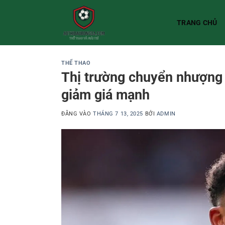
Bỏ
qua
TRANG CHỦ
nội
dung
THỂ THAO
Thị trường chuyển nhượng 
giảm giá mạnh
ĐĂNG VÀO
THÁNG 7 13, 2025
BỞI
ADMIN