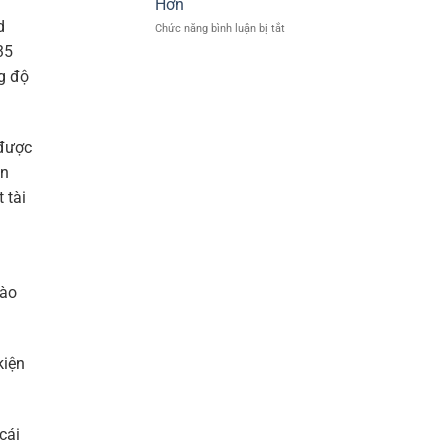
Hơn
Nhận
Thoại
d
Định
–
ở
Chức năng bình luận bị tắt
Trận
Giải
Kinh
35
Đấu
Trí
Nghiệm
ng độ
Linh
Cược
Hoạt
Bóng
Cho
Đá
Người
Live
 được
Dùng
Giúp
Hiện
Theo
àn
Đại
Dõi
 tài
Trận
Đấu
Chủ
Động
Hơn
vào
kiện
cái