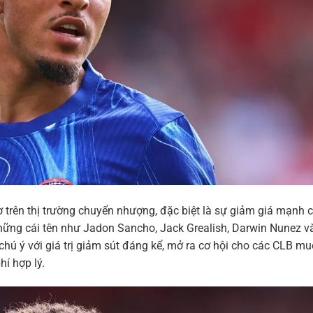
ờ trên thị trường chuyển nhượng, đặc biệt là sự giảm giá mạnh 
Những cái tên như Jadon Sancho, Jack Grealish, Darwin Nunez v
hú ý với giá trị giảm sút đáng kể, mở ra cơ hội cho các CLB m
í hợp lý.