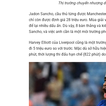
Thị trường chuyển nhượng d
Jadon Sancho, cầu thủ từng được Manchester 
chỉ còn được định giá 28 triệu euro. Mùa giả
để lại nhiều dấu ấn. Dù vậy, 8 bàn thắng và k
Sancho, và việc anh cần là một môi trường ph
Harvey Elliott của Liverpool cũng là một trườn
đi 5 triệu euro so với trước. Mặc dù sở hữu hi
phút, thời lượng thi đấu hạn chế (822 phút) 