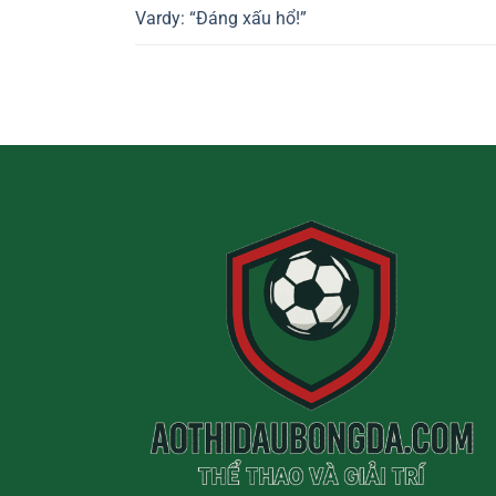
Vardy: “Đáng xấu hổ!”