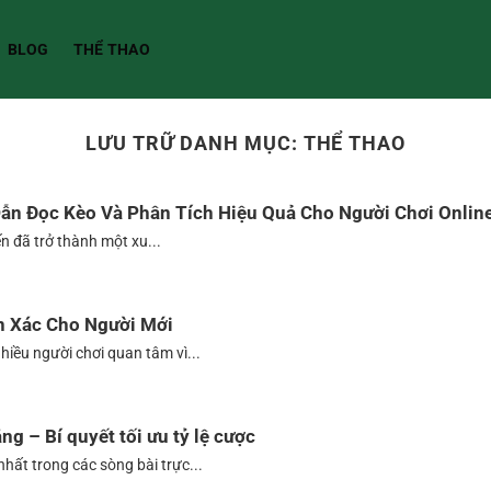
BLOG
THỂ THAO
LƯU TRỮ DANH MỤC:
THỂ THAO
ẫn Đọc Kèo Và Phân Tích Hiệu Quả Cho Người Chơi Onlin
n đã trở thành một xu...
n Xác Cho Người Mới
iều người chơi quan tâm vì...
g – Bí quyết tối ưu tỷ lệ cược
hất trong các sòng bài trực...