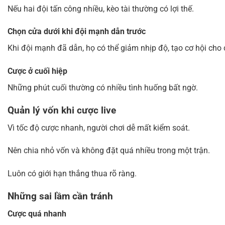
Nếu hai đội tấn công nhiều, kèo tài thường có lợi thế.
Chọn cửa dưới khi đội mạnh dẫn trước
Khi đội mạnh đã dẫn, họ có thể giảm nhịp độ, tạo cơ hội cho 
Cược ở cuối hiệp
Những phút cuối thường có nhiều tình huống bất ngờ.
Quản lý vốn khi cược live
Vì tốc độ cược nhanh, người chơi dễ mất kiểm soát.
Nên chia nhỏ vốn và không đặt quá nhiều trong một trận.
Luôn có giới hạn thắng thua rõ ràng.
Những sai lầm cần tránh
Cược quá nhanh