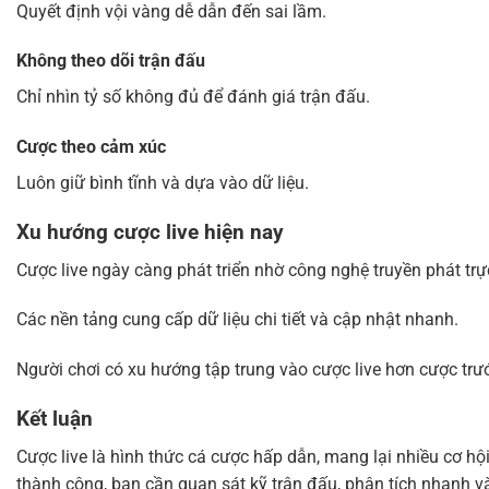
Quyết định vội vàng dễ dẫn đến sai lầm.
Không theo dõi trận đấu
Chỉ nhìn tỷ số không đủ để đánh giá trận đấu.
Cược theo cảm xúc
Luôn giữ bình tĩnh và dựa vào dữ liệu.
Xu hướng cược live hiện nay
Cược live ngày càng phát triển nhờ công nghệ truyền phát trực
Các nền tảng cung cấp dữ liệu chi tiết và cập nhật nhanh.
Người chơi có xu hướng tập trung vào cược live hơn cược trướ
Kết luận
Cược live là hình thức cá cược hấp dẫn, mang lại nhiều cơ hộ
thành công, bạn cần quan sát kỹ trận đấu, phân tích nhanh v