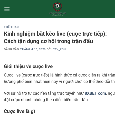
Bỏ
qua
nội
dung
THỂ THAO
Kinh nghiệm bắt kèo live (cược trực tiếp):
Cách tận dụng cơ hội trong trận đấu
ĐĂNG VÀO
THÁNG 4 15, 2026
BỞI
CTV_PBN
Giới thiệu về cược live
Cược live (cược trực tiếp) là hình thức cá cược diễn ra khi t
hướng phổ biến nhất hiện nay vì người chơi có thể theo dõi th
Với sự hỗ trợ từ các nền tảng trực tuyến như
8XBET com
, ngư
đặt cược nhanh chóng theo diễn biến trận đấu.
Cược live là gì