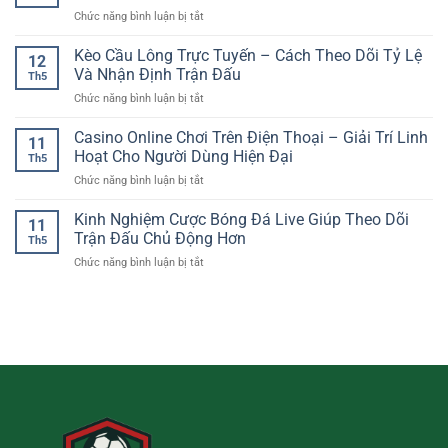
lý
Cho
trọng
ở
Chức năng bình luận bị tắt
tài
Người
cho
Phân
khoản
Chơi
trải
Tích
Kèo Cầu Lông Trực Tuyến – Cách Theo Dõi Tỷ Lệ
an
Thể
12
nghiệm
Lịch
toàn
Và Nhận Định Trận Đấu
Thao
an
Th5
Sử
–
Online
toàn
ở
Chức năng bình luận bị tắt
Đối
Nền
Kèo
Đầu
tảng
Cầu
Casino Online Chơi Trên Điện Thoại – Giải Trí Linh
Khi
bảo
11
Lông
Cược
Hoạt Cho Người Dùng Hiện Đại
vệ
Th5
Trực
Bóng
trải
ở
Chức năng bình luận bị tắt
Tuyến
Đá
nghiệm
Casino
–
Online
người
Online
Kinh Nghiệm Cược Bóng Đá Live Giúp Theo Dõi
Cách
11
chơi
Chơi
Theo
Trận Đấu Chủ Động Hơn
Th5
Trên
Dõi
ở
Chức năng bình luận bị tắt
Điện
Tỷ
Kinh
Thoại
Lệ
Nghiệm
–
Và
Cược
Giải
Nhận
Bóng
Trí
Định
Đá
Linh
Trận
Live
Hoạt
Đấu
Giúp
Cho
Theo
Người
Dõi
Dùng
Trận
Hiện