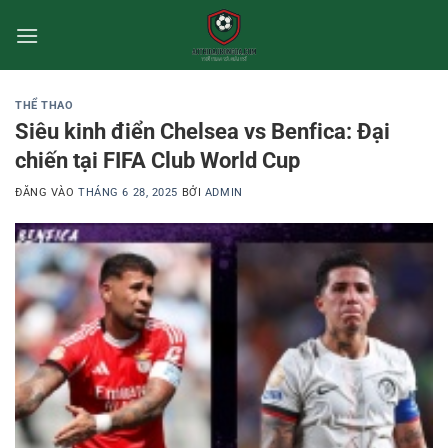
Bỏ
qua
nội
dung
THỂ THAO
Siêu kinh điển Chelsea vs Benfica: Đại
chiến tại FIFA Club World Cup
ĐĂNG VÀO
THÁNG 6 28, 2025
BỞI
ADMIN