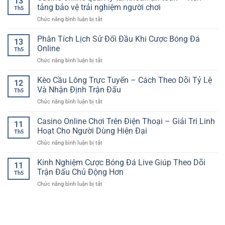
13
Cược
rõ
tảng bảo vệ trải nghiệm người chơi
Thuộc
Th5
Bóng
ràng
Và
ở
Chức năng bình luận bị tắt
Đá
–
Cuốn
Casino
Châu
Tiêu
Hút
online
Phân Tích Lịch Sử Đối Đầu Khi Cược Bóng Đá
Âu
chí
13
quản
RR88
Online
quan
Th5
lý
Cho
trọng
ở
Chức năng bình luận bị tắt
tài
Người
cho
Phân
khoản
Chơi
trải
Tích
Kèo Cầu Lông Trực Tuyến – Cách Theo Dõi Tỷ Lệ
an
Thể
12
nghiệm
Lịch
toàn
Và Nhận Định Trận Đấu
Thao
an
Th5
Sử
–
Online
toàn
ở
Chức năng bình luận bị tắt
Đối
Nền
Kèo
Đầu
tảng
Cầu
Casino Online Chơi Trên Điện Thoại – Giải Trí Linh
Khi
bảo
11
Lông
Cược
Hoạt Cho Người Dùng Hiện Đại
vệ
Th5
Trực
Bóng
trải
ở
Chức năng bình luận bị tắt
Tuyến
Đá
nghiệm
Casino
–
Online
người
Online
Kinh Nghiệm Cược Bóng Đá Live Giúp Theo Dõi
Cách
11
chơi
Chơi
Theo
Trận Đấu Chủ Động Hơn
Th5
Trên
Dõi
ở
Chức năng bình luận bị tắt
Điện
Tỷ
Kinh
Thoại
Lệ
Nghiệm
–
Và
Cược
Giải
Nhận
Bóng
Trí
Định