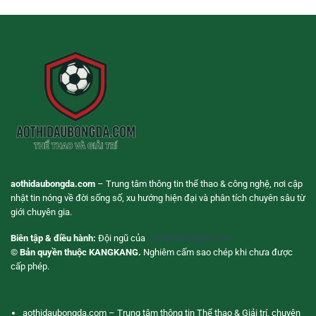
Đá
Linh
Trận
Live
Hoạt
Đấu
Giúp
Cho
Theo
Người
Dõi
Dùng
Trận
Hiện
Đấu
Đại
Chủ
Động
Hơn
aothidaubongda.com
– Trung tâm thông tin thể thao & công nghệ, nơi cập
nhật tin nóng về đời sống số, xu hướng hiện đại và phân tích chuyên sâu từ
giới chuyên gia.
Biên tập & điều hành:
Đội ngũ của
aothidaubongda.com
© Bản quyền thuộc KANGKANG.
Nghiêm cấm sao chép khi chưa được
cấp phép.
aothidaubongda.com – Trung tâm thông tin Thể thao & Giải trí, chuyên