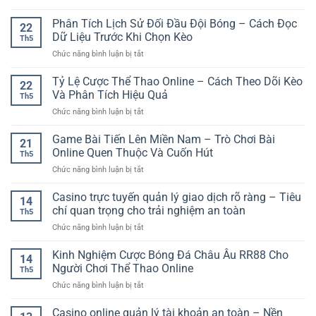
Cận
Cổng
Nhất
Đầu
Cá
Phân Tích Lịch Sử Đối Đầu Đội Bóng – Cách Đọc
GG88
Tỉnh
22
Cược
–
Dữ Liệu Trước Khi Chọn Kèo
Táo
Th5
Online
Truy
Và
ở
Chức năng bình luận bị tắt
An
Cập
An
Phân
Toàn
Ổn
Toàn
Tích
Tỷ Lệ Cược Thể Thao Online – Cách Theo Dõi Kèo
–
Định
22
Hơn
Lịch
Lựa
Và Phân Tích Hiệu Quả
Để
Th5
Sử
Chọn
Giải
ở
Chức năng bình luận bị tắt
Đối
Giải
Trí
Tỷ
Đầu
Trí
Không
Lệ
Game Bài Tiến Lên Miền Nam – Trò Chơi Bài
Đội
Đáng
21
Gián
Cược
Bóng
Online Quen Thuộc Và Cuốn Hút
Tin
Đoạn
Th5
Thể
–
Cậy
ở
Chức năng bình luận bị tắt
Thao
Cách
Cho
Game
Online
Đọc
Người
Bài
Casino trực tuyến quản lý giao dịch rõ ràng – Tiêu
–
Dữ
14
Chơi
Tiến
Cách
chí quan trọng cho trải nghiệm an toàn
Liệu
Hiện
Th5
Lên
Theo
Trước
Đại
ở
Chức năng bình luận bị tắt
Miền
Dõi
Khi
Casino
Nam
Kèo
Chọn
trực
Kinh Nghiệm Cược Bóng Đá Châu Âu RR88 Cho
–
Và
14
Kèo
tuyến
Trò
Người Chơi Thể Thao Online
Phân
Th5
quản
Chơi
Tích
ở
Chức năng bình luận bị tắt
lý
Bài
Hiệu
Kinh
giao
Online
Quả
Nghiệm
Casino online quản lý tài khoản an toàn – Nền
dịch
Quen