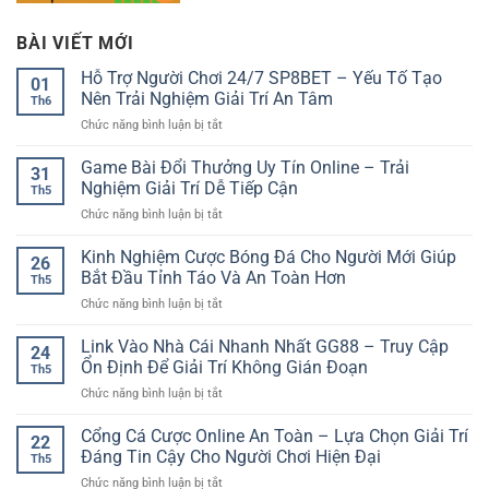
BÀI VIẾT MỚI
Hỗ Trợ Người Chơi 24/7 SP8BET – Yếu Tố Tạo
01
Nên Trải Nghiệm Giải Trí An Tâm
Th6
ở
Chức năng bình luận bị tắt
Hỗ
Trợ
Game Bài Đổi Thưởng Uy Tín Online – Trải
31
Người
Nghiệm Giải Trí Dễ Tiếp Cận
Th5
Chơi
ở
Chức năng bình luận bị tắt
24/7
Game
SP8BET
Bài
Kinh Nghiệm Cược Bóng Đá Cho Người Mới Giúp
–
26
Đổi
Yếu
Bắt Đầu Tỉnh Táo Và An Toàn Hơn
Th5
Thưởng
Tố
ở
Chức năng bình luận bị tắt
Uy
Tạo
Kinh
Tín
Nên
Nghiệm
Link Vào Nhà Cái Nhanh Nhất GG88 – Truy Cập
Online
Trải
24
Cược
–
Ổn Định Để Giải Trí Không Gián Đoạn
Nghiệm
Th5
Bóng
Trải
Giải
ở
Chức năng bình luận bị tắt
Đá
Nghiệm
Trí
Link
Cho
Giải
An
Vào
Cổng Cá Cược Online An Toàn – Lựa Chọn Giải Trí
Người
Trí
22
Tâm
Nhà
Mới
Đáng Tin Cậy Cho Người Chơi Hiện Đại
Dễ
Th5
Cái
Giúp
Tiếp
ở
Chức năng bình luận bị tắt
Nhanh
Bắt