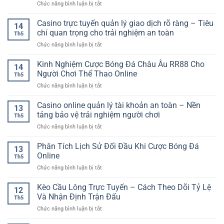
ở
Chức năng bình luận bị tắt
Thao
Cách
Cho
Game
Online
Đọc
Người
Bài
Casino trực tuyến quản lý giao dịch rõ ràng – Tiêu
–
Dữ
14
Chơi
Tiến
Cách
chí quan trọng cho trải nghiệm an toàn
Liệu
Hiện
Th5
Lên
Theo
Trước
Đại
ở
Chức năng bình luận bị tắt
Miền
Dõi
Khi
Casino
Nam
Kèo
Chọn
trực
Kinh Nghiệm Cược Bóng Đá Châu Âu RR88 Cho
–
Và
14
Kèo
tuyến
Trò
Người Chơi Thể Thao Online
Phân
Th5
quản
Chơi
Tích
ở
Chức năng bình luận bị tắt
lý
Bài
Hiệu
Kinh
giao
Online
Quả
Nghiệm
Casino online quản lý tài khoản an toàn – Nền
dịch
Quen
13
Cược
rõ
tảng bảo vệ trải nghiệm người chơi
Thuộc
Th5
Bóng
ràng
Và
ở
Chức năng bình luận bị tắt
Đá
–
Cuốn
Casino
Châu
Tiêu
Hút
online
Phân Tích Lịch Sử Đối Đầu Khi Cược Bóng Đá
Âu
chí
13
quản
RR88
Online
quan
Th5
lý
Cho
trọng
ở
Chức năng bình luận bị tắt
tài
Người
cho
Phân
khoản
Chơi
trải
Tích
Kèo Cầu Lông Trực Tuyến – Cách Theo Dõi Tỷ Lệ
an
Thể
12
nghiệm
Lịch
toàn
Và Nhận Định Trận Đấu
Thao
an
Th5
Sử
–
Online
toàn
ở
Chức năng bình luận bị tắt
Đối
Nền
Kèo
Đầu
tảng