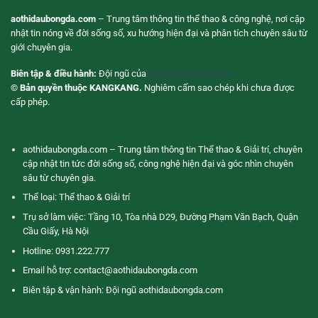
aothidaubongda.com
– Trung tâm thông tin thể thao & công nghệ, nơi cập
nhật tin nóng về đời sống số, xu hướng hiện đại và phân tích chuyên sâu từ
giới chuyên gia.
Biên tập & điều hành:
Đội ngũ của
aothidaubongda.com
© Bản quyền thuộc KANGKANG.
Nghiêm cấm sao chép khi chưa được
cấp phép.
aothidaubongda.com – Trung tâm thông tin Thể thao & Giải trí, chuyên
cập nhật tin tức đời sống số, công nghệ hiện đại và góc nhìn chuyên
sâu từ chuyên gia.
Thể loại: Thể thao & Giải trí
Trụ sở làm việc: Tầng 10, Tòa nhà D29, Đường Phạm Văn Bạch, Quận
Cầu Giấy, Hà Nội
Hotline: 0931.222.777
Email hỗ trợ:
contact@aothidaubongda.com
Biên tập & vận hành: Đội ngũ aothidaubongda.com