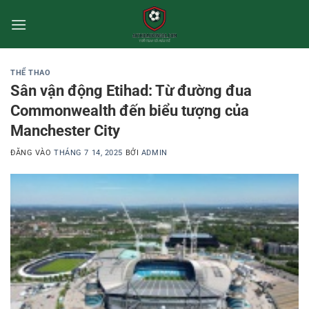
Bỏ
qua
nội
dung
THỂ THAO
Sân vận động Etihad: Từ đường đua
Commonwealth đến biểu tượng của
Manchester City
ĐĂNG VÀO
THÁNG 7 14, 2025
BỞI
ADMIN