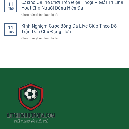
Cầu
Casino Online Chơi Trên Điện Thoại – Giải Trí Linh
Khi
bảo
11
Lông
Cược
Hoạt Cho Người Dùng Hiện Đại
vệ
Th5
Trực
Bóng
trải
ở
Chức năng bình luận bị tắt
Tuyến
Đá
nghiệm
Casino
–
Online
người
Online
Kinh Nghiệm Cược Bóng Đá Live Giúp Theo Dõi
Cách
11
chơi
Chơi
Theo
Trận Đấu Chủ Động Hơn
Th5
Trên
Dõi
ở
Chức năng bình luận bị tắt
Điện
Tỷ
Kinh
Thoại
Lệ
Nghiệm
–
Và
Cược
Giải
Nhận
Bóng
Trí
Định
Đá
Linh
Trận
Live
Hoạt
Đấu
Giúp
Cho
Theo
Người
Dõi
Dùng
Trận
Hiện
Đấu
Đại
Chủ
Động
Hơn