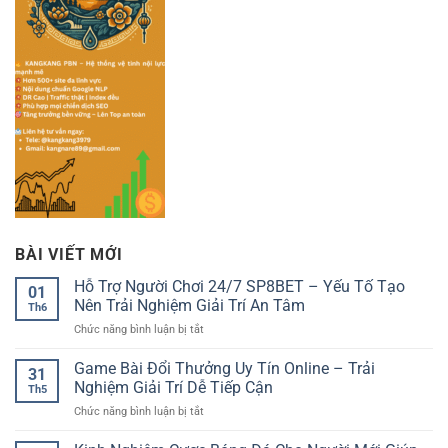
BÀI VIẾT MỚI
Hỗ Trợ Người Chơi 24/7 SP8BET – Yếu Tố Tạo
01
Nên Trải Nghiệm Giải Trí An Tâm
Th6
ở
Chức năng bình luận bị tắt
Hỗ
Trợ
Game Bài Đổi Thưởng Uy Tín Online – Trải
31
Người
Nghiệm Giải Trí Dễ Tiếp Cận
Th5
Chơi
ở
Chức năng bình luận bị tắt
24/7
Game
SP8BET
Bài
–