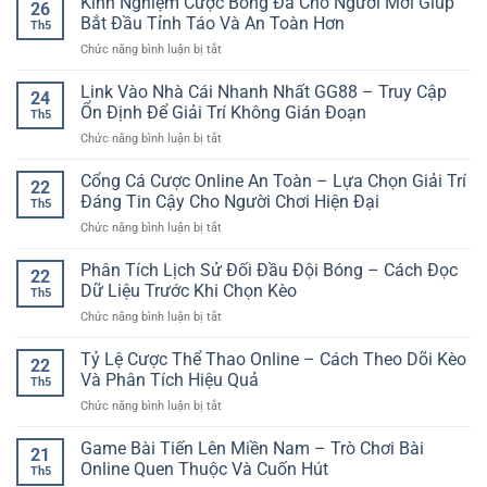
Kinh Nghiệm Cược Bóng Đá Cho Người Mới Giúp
26
Đổi
Yếu
Bắt Đầu Tỉnh Táo Và An Toàn Hơn
Th5
Thưởng
Tố
ở
Chức năng bình luận bị tắt
Uy
Tạo
Kinh
Tín
Nên
Nghiệm
Link Vào Nhà Cái Nhanh Nhất GG88 – Truy Cập
Online
Trải
24
Cược
–
Ổn Định Để Giải Trí Không Gián Đoạn
Nghiệm
Th5
Bóng
Trải
Giải
ở
Chức năng bình luận bị tắt
Đá
Nghiệm
Trí
Link
Cho
Giải
An
Vào
Cổng Cá Cược Online An Toàn – Lựa Chọn Giải Trí
Người
Trí
22
Tâm
Nhà
Mới
Đáng Tin Cậy Cho Người Chơi Hiện Đại
Dễ
Th5
Cái
Giúp
Tiếp
ở
Chức năng bình luận bị tắt
Nhanh
Bắt
Cận
Cổng
Nhất
Đầu
Cá
Phân Tích Lịch Sử Đối Đầu Đội Bóng – Cách Đọc
GG88
Tỉnh
22
Cược
–
Dữ Liệu Trước Khi Chọn Kèo
Táo
Th5
Online
Truy
Và
ở
Chức năng bình luận bị tắt
An
Cập
An
Phân
Toàn
Ổn
Toàn
Tích
Tỷ Lệ Cược Thể Thao Online – Cách Theo Dõi Kèo
–
Định
22
Hơn
Lịch
Lựa
Và Phân Tích Hiệu Quả
Để
Th5
Sử
Chọn
Giải
ở
Chức năng bình luận bị tắt
Đối
Giải
Trí
Tỷ
Đầu
Trí
Không
Lệ
Game Bài Tiến Lên Miền Nam – Trò Chơi Bài
Đội
Đáng
21
Gián
Cược
Bóng
Online Quen Thuộc Và Cuốn Hút
Tin
Đoạn
Th5
Thể
–
Cậy