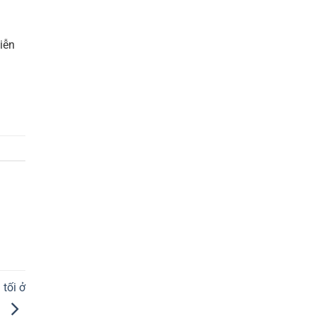
iễn
tối ở
p