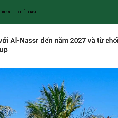
BLOG
THỂ THAO
với Al-Nassr đến năm 2027 và từ chố
Cup