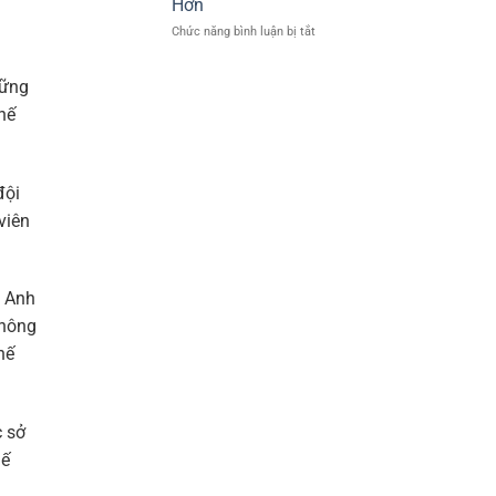
Hơn
Nhận
Thoại
Định
–
ở
Chức năng bình luận bị tắt
Trận
Giải
Kinh
Đấu
Trí
Nghiệm
hững
Linh
Cược
Hoạt
Bóng
hế
Cho
Đá
Người
Live
Dùng
Giúp
Hiện
Theo
đội
Đại
Dõi
viên
Trận
Đấu
Chủ
Động
Hơn
. Anh
không
hế
c sở
hế