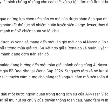
ây là minh chứng rõ ràng cho cam kết và sự tận tâm mà Ronaldo
n qua những lựa chọn trên sân cỏ mà còn được phản ánh qua n
g hoàn tất thủ tục bổ nhiệm huấn luyện viên Jorge Jesus, thay t
mạnh mẽ về chiến thuật và lối chơi.
 được kỳ vọng sẽ mang đến một làn gió mới cho Al-Nassr, giúp 
ữa trong mùa giải tới. Sự kết hợp giữa Ronaldo và huấn luyện 
c mạnh đáng gờm trên sân cỏ.
onaldo đang hướng đến một mùa giải thành công cùng Al-Nassr
c gia Bồ Đào Nha tại World Cup 2026. Sự quyết tâm và nỗ lực 
p tục truyền cảm hứng cho hàng triệu người hâm mộ trên toàn t
ấu một bước ngoặt quan trọng trong lịch sử của Al-Nassr. Việ
o sẽ thu hút sự chú ý của truyền thông toàn cầu, nâng tầm vị t