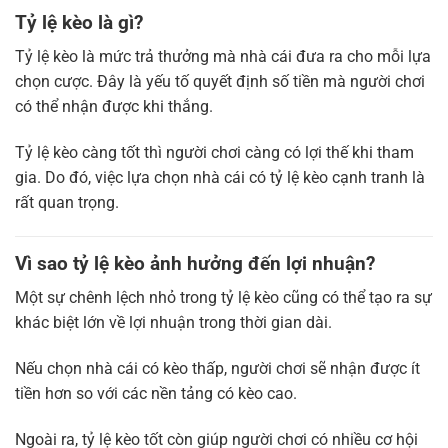
Tỷ lệ kèo là gì?
Tỷ lệ kèo là mức trả thưởng mà nhà cái đưa ra cho mỗi lựa
chọn cược. Đây là yếu tố quyết định số tiền mà người chơi
có thể nhận được khi thắng.
Tỷ lệ kèo càng tốt thì người chơi càng có lợi thế khi tham
gia. Do đó, việc lựa chọn nhà cái có tỷ lệ kèo cạnh tranh là
rất quan trọng.
Vì sao tỷ lệ kèo ảnh hưởng đến lợi nhuận?
Một sự chênh lệch nhỏ trong tỷ lệ kèo cũng có thể tạo ra sự
khác biệt lớn về lợi nhuận trong thời gian dài.
Nếu chọn nhà cái có kèo thấp, người chơi sẽ nhận được ít
tiền hơn so với các nền tảng có kèo cao.
Ngoài ra, tỷ lệ kèo tốt còn giúp người chơi có nhiều cơ hội