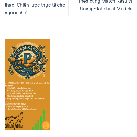
Predicting Match Results
thao: Chiến lược thực tế cho
Using Statistical Models
người chơi