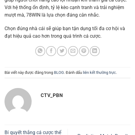
Với hệ thống ổn định, tỷ lệ kèo cạnh tranh và trải nghiệm
mượt mà, 78WIN là lựa chọn đáng cân nhắc.
Chọn đúng nhà cái sẽ giúp bạn tận dụng tối đa cơ hội và
đạt hiệu quả cao hơn trong quá trình cá cược.
Bài viết này được đăng trong
BLOG
. Đánh dấu
liên kết thường trực
.
CTV_PBN
Bí quyết thắng cá cược thể