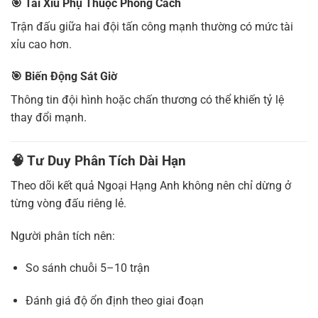
🎯 Tài Xỉu Phụ Thuộc Phong Cách
Trận đấu giữa hai đội tấn công mạnh thường có mức tài
xỉu cao hơn.
🎯 Biến Động Sát Giờ
Thông tin đội hình hoặc chấn thương có thể khiến tỷ lệ
thay đổi mạnh.
🧠 Tư Duy Phân Tích Dài Hạn
Theo dõi kết quả Ngoại Hạng Anh không nên chỉ dừng ở
từng vòng đấu riêng lẻ.
Người phân tích nên:
So sánh chuỗi 5–10 trận
Đánh giá độ ổn định theo giai đoạn