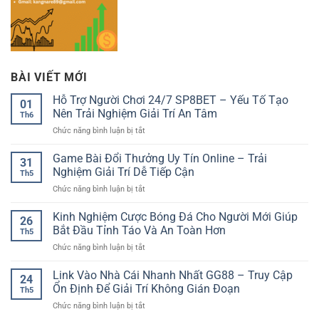
BÀI VIẾT MỚI
Hỗ Trợ Người Chơi 24/7 SP8BET – Yếu Tố Tạo
01
Nên Trải Nghiệm Giải Trí An Tâm
Th6
ở
Chức năng bình luận bị tắt
Hỗ
Trợ
Game Bài Đổi Thưởng Uy Tín Online – Trải
31
Người
Nghiệm Giải Trí Dễ Tiếp Cận
Th5
Chơi
ở
Chức năng bình luận bị tắt
24/7
Game
SP8BET
Bài
Kinh Nghiệm Cược Bóng Đá Cho Người Mới Giúp
–
26
Đổi
Yếu
Bắt Đầu Tỉnh Táo Và An Toàn Hơn
Th5
Thưởng
Tố
ở
Chức năng bình luận bị tắt
Uy
Tạo
Kinh
Tín
Nên
Nghiệm
Link Vào Nhà Cái Nhanh Nhất GG88 – Truy Cập
Online
Trải
24
Cược
–
Ổn Định Để Giải Trí Không Gián Đoạn
Nghiệm
Th5
Bóng
Trải
Giải
ở
Chức năng bình luận bị tắt
Đá
Nghiệm
Trí
Link