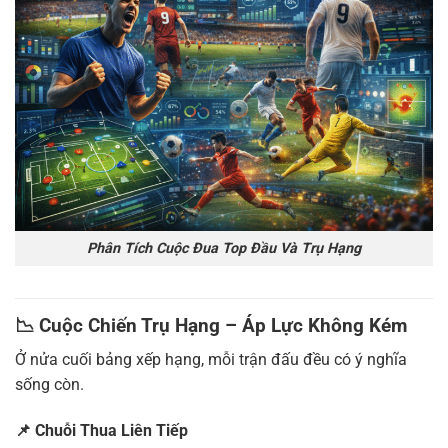
Phân Tích Cuộc Đua Top Đầu Và Trụ Hạng
📉 Cuộc Chiến Trụ Hạng – Áp Lực Không Kém
Ở nửa cuối bảng xếp hạng, mỗi trận đấu đều có ý nghĩa
sống còn.
📌 Chuỗi Thua Liên Tiếp