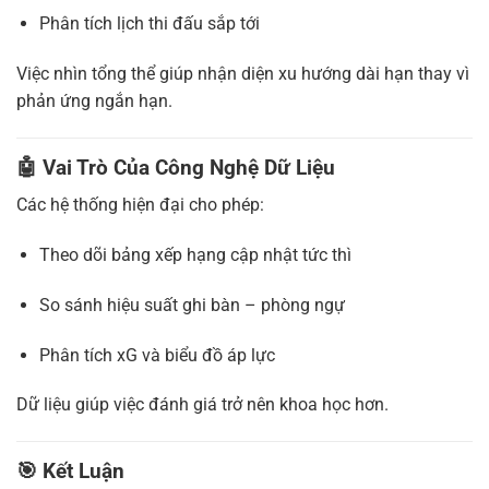
Phân tích lịch thi đấu sắp tới
Việc nhìn tổng thể giúp nhận diện xu hướng dài hạn thay vì
phản ứng ngắn hạn.
🤖 Vai Trò Của Công Nghệ Dữ Liệu
Các hệ thống hiện đại cho phép:
Theo dõi bảng xếp hạng cập nhật tức thì
So sánh hiệu suất ghi bàn – phòng ngự
Phân tích xG và biểu đồ áp lực
Dữ liệu giúp việc đánh giá trở nên khoa học hơn.
🎯 Kết Luận