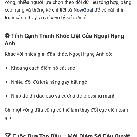
vòng, nhiều người lựa chọn theo dõi dữ liệu tổng hợp, bảng
xếp hạng và thống kê chi tiết từ
NowGoal
để có cái nhìn
toàn cảnh thay vì chỉ xem tỷ số đơn lẻ.
⚽ Tính Cạnh Tranh Khốc Liệt Của Ngoại Hạng
Anh
Khác với nhiều giải đấu khác, Ngoại Hạng Anh có:
Khoảng cách điểm số sát sao
Nhiều đội đủ khả năng gây bất ngờ
Nhịp độ thi đấu cao và cường độ pressing mạnh
Chỉ một vòng đấu cũng có thể làm thay đổi cục diện toàn
giải.
🏆 Cuộc Đua Top Đầu – Mỗi Điểm Số Đều Quyết