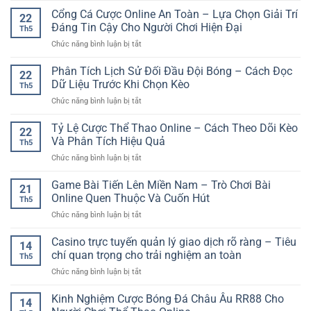
Cho
Giải
An
Vào
Cổng Cá Cược Online An Toàn – Lựa Chọn Giải Trí
Người
Trí
22
Tâm
Nhà
Mới
Đáng Tin Cậy Cho Người Chơi Hiện Đại
Dễ
Th5
Cái
Giúp
Tiếp
ở
Chức năng bình luận bị tắt
Nhanh
Bắt
Cận
Cổng
Nhất
Đầu
Cá
Phân Tích Lịch Sử Đối Đầu Đội Bóng – Cách Đọc
GG88
Tỉnh
22
Cược
–
Dữ Liệu Trước Khi Chọn Kèo
Táo
Th5
Online
Truy
Và
ở
Chức năng bình luận bị tắt
An
Cập
An
Phân
Toàn
Ổn
Toàn
Tích
Tỷ Lệ Cược Thể Thao Online – Cách Theo Dõi Kèo
–
Định
22
Hơn
Lịch
Lựa
Và Phân Tích Hiệu Quả
Để
Th5
Sử
Chọn
Giải
ở
Chức năng bình luận bị tắt
Đối
Giải
Trí
Tỷ
Đầu
Trí
Không
Lệ
Game Bài Tiến Lên Miền Nam – Trò Chơi Bài
Đội
Đáng
21
Gián
Cược
Bóng
Online Quen Thuộc Và Cuốn Hút
Tin
Đoạn
Th5
Thể
–
Cậy
ở
Chức năng bình luận bị tắt
Thao
Cách
Cho
Game
Online
Đọc
Người
Bài
Casino trực tuyến quản lý giao dịch rõ ràng – Tiêu
–
Dữ
14
Chơi
Tiến
Cách
chí quan trọng cho trải nghiệm an toàn
Liệu
Hiện
Th5
Lên
Theo
Trước
Đại
ở
Chức năng bình luận bị tắt
Miền
Dõi
Khi
Casino
Nam
Kèo
Chọn
trực
Kinh Nghiệm Cược Bóng Đá Châu Âu RR88 Cho
–
Và
14
Kèo
tuyến
Trò
Phân