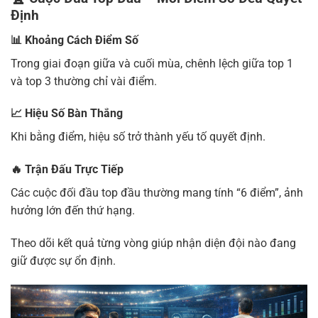
Định
📊 Khoảng Cách Điểm Số
Trong giai đoạn giữa và cuối mùa, chênh lệch giữa top 1
và top 3 thường chỉ vài điểm.
📈 Hiệu Số Bàn Thắng
Khi bằng điểm, hiệu số trở thành yếu tố quyết định.
🔥 Trận Đấu Trực Tiếp
Các cuộc đối đầu top đầu thường mang tính “6 điểm”, ảnh
hưởng lớn đến thứ hạng.
Theo dõi kết quả từng vòng giúp nhận diện đội nào đang
giữ được sự ổn định.