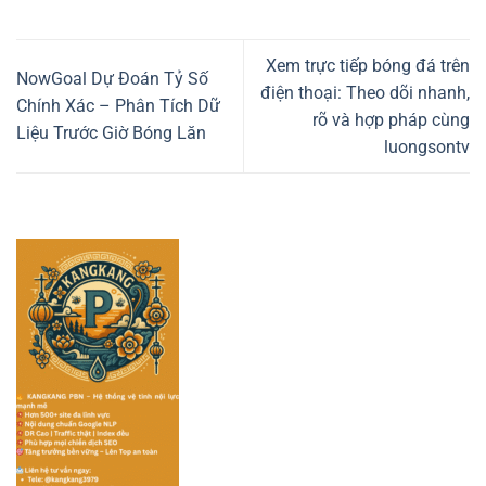
Xem trực tiếp bóng đá trên
NowGoal Dự Đoán Tỷ Số
điện thoại: Theo dõi nhanh,
Chính Xác – Phân Tích Dữ
rõ và hợp pháp cùng
Liệu Trước Giờ Bóng Lăn
luongsontv