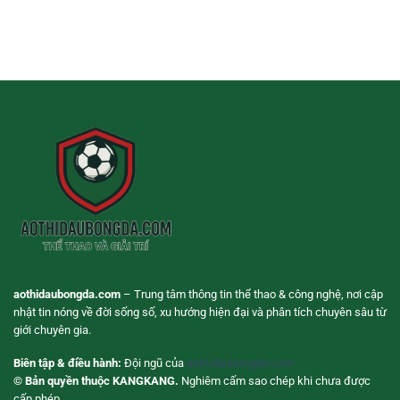
Kinh
Thoại
Lệ
Nghiệm
–
Và
Cược
Giải
Nhận
Bóng
Trí
Định
Đá
Linh
Trận
Live
Hoạt
Đấu
Giúp
Cho
Theo
Người
Dõi
Dùng
Trận
Hiện
Đấu
Đại
Chủ
Động
Hơn
aothidaubongda.com
– Trung tâm thông tin thể thao & công nghệ, nơi cập
nhật tin nóng về đời sống số, xu hướng hiện đại và phân tích chuyên sâu từ
giới chuyên gia.
Biên tập & điều hành:
Đội ngũ của
aothidaubongda.com
© Bản quyền thuộc KANGKANG.
Nghiêm cấm sao chép khi chưa được
cấp phép.