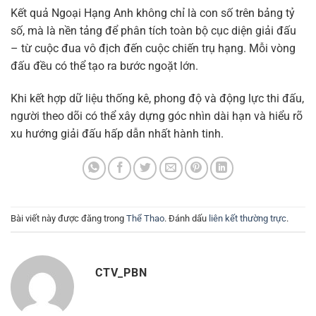
Kết quả Ngoại Hạng Anh không chỉ là con số trên bảng tỷ
số, mà là nền tảng để phân tích toàn bộ cục diện giải đấu
– từ cuộc đua vô địch đến cuộc chiến trụ hạng. Mỗi vòng
đấu đều có thể tạo ra bước ngoặt lớn.
Khi kết hợp dữ liệu thống kê, phong độ và động lực thi đấu,
người theo dõi có thể xây dựng góc nhìn dài hạn và hiểu rõ
xu hướng giải đấu hấp dẫn nhất hành tinh.
Bài viết này được đăng trong
Thể Thao
. Đánh dấu
liên kết thường trực
.
CTV_PBN