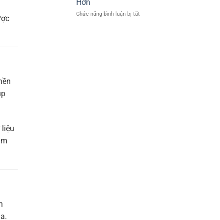
Hơn
Nhận
Thoại
Định
–
ở
Chức năng bình luận bị tắt
ược
Trận
Giải
Kinh
Đấu
Trí
Nghiệm
Linh
Cược
Hoạt
Bóng
Cho
Đá
Người
Live
Dùng
Giúp
Hiện
nền
Theo
Đại
Dõi
úp
Trận
Đấu
Chủ
Động
liệu
Hơn
đảm
h
a.