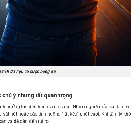
 tích dữ liệu cá cược bóng đá
c chú ý nhưng rất quan trọng
ố ảnh hưởng lớn đến hành vi cá cược. Nhiều người mắc sai lầm vì
 sát nút hoặc các tình huống “lật kèo” phút cuối. Khi tâm lý kh
oán và dễ dẫn đến rủi ro.