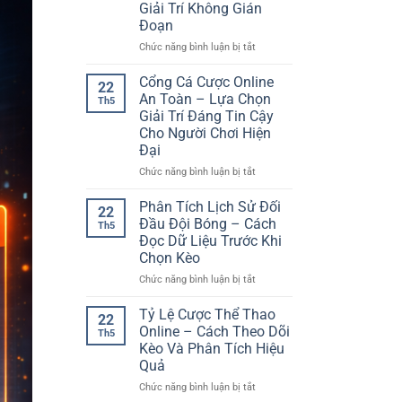
Giải Trí Không Gián
Dễ
Cho
Đoạn
Tiếp
Người
Cận
Mới
ở
Chức năng bình luận bị tắt
Giúp
Link
Bắt
Vào
Cổng Cá Cược Online
22
Đầu
Nhà
An Toàn – Lựa Chọn
Th5
Tỉnh
Cái
Giải Trí Đáng Tin Cậy
Táo
Nhanh
Cho Người Chơi Hiện
Và
Nhất
Đại
An
GG88
Toàn
–
ở
Chức năng bình luận bị tắt
Hơn
Truy
Cổng
Cập
Cá
Phân Tích Lịch Sử Đối
22
Ổn
Cược
Đầu Đội Bóng – Cách
Th5
Định
Online
Đọc Dữ Liệu Trước Khi
Để
An
Chọn Kèo
Giải
Toàn
Trí
–
ở
Chức năng bình luận bị tắt
Không
Lựa
Phân
Gián
Chọn
Tích
Tỷ Lệ Cược Thể Thao
22
Đoạn
Giải
Lịch
Online – Cách Theo Dõi
Th5
Trí
Sử
Kèo Và Phân Tích Hiệu
Đáng
Đối
Quả
Tin
Đầu
Cậy
Đội
ở
Chức năng bình luận bị tắt
Cho
Bóng
Tỷ