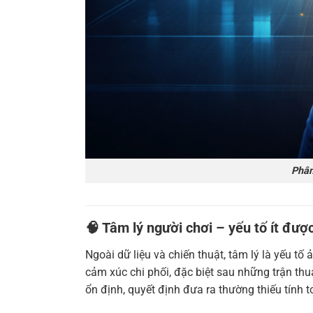
Phân
🧠 Tâm lý người chơi – yếu tố ít đượ
Ngoài dữ liệu và chiến thuật, tâm lý là yếu t
cảm xúc chi phối, đặc biệt sau những trận thua
ổn định, quyết định đưa ra thường thiếu tính t