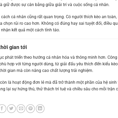
và giữ được sự cân bằng giữa giải trí và cuộc sống cá nhân.
 cách cá nhân cũng rất quan trọng. Có người thích kèo an toàn,
ựa chọn rủi ro cao hơn. Không có đúng hay sai tuyệt đối, điều q
 nhận kết quả một cách tỉnh táo.
hời gian tới
 tục phát triển theo hướng cá nhân hóa và thông minh hơn. Công
n phù hợp với từng người dùng, từ giải đấu yêu thích đến kiểu kèo
 thời gian mà còn nâng cao chất lượng trải nghiệm.
còn là hoạt động đơn lẻ mà đã trở thành một phần của hệ sinh 
ang lại sự hứng thú, thử thách trí tuệ và chiều sâu cho mỗi trận 