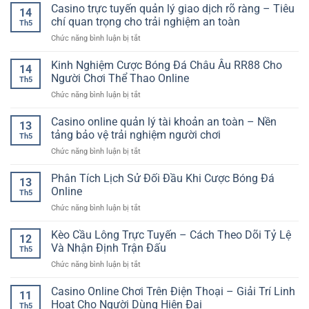
Bài
Casino trực tuyến quản lý giao dịch rõ ràng – Tiêu
–
Dữ
14
Chơi
Tiến
Cách
chí quan trọng cho trải nghiệm an toàn
Liệu
Hiện
Th5
Lên
Theo
Trước
Đại
ở
Chức năng bình luận bị tắt
Miền
Dõi
Khi
Casino
Nam
Kèo
Chọn
trực
Kinh Nghiệm Cược Bóng Đá Châu Âu RR88 Cho
–
Và
14
Kèo
tuyến
Trò
Người Chơi Thể Thao Online
Phân
Th5
quản
Chơi
Tích
ở
Chức năng bình luận bị tắt
lý
Bài
Hiệu
Kinh
giao
Online
Quả
Nghiệm
Casino online quản lý tài khoản an toàn – Nền
dịch
Quen
13
Cược
rõ
tảng bảo vệ trải nghiệm người chơi
Thuộc
Th5
Bóng
ràng
Và
ở
Chức năng bình luận bị tắt
Đá
–
Cuốn
Casino
Châu
Tiêu
Hút
online
Phân Tích Lịch Sử Đối Đầu Khi Cược Bóng Đá
Âu
chí
13
quản
RR88
Online
quan
Th5
lý
Cho
trọng
ở
Chức năng bình luận bị tắt
tài
Người
cho
Phân
khoản
Chơi
trải
Tích
Kèo Cầu Lông Trực Tuyến – Cách Theo Dõi Tỷ Lệ
an
Thể
12
nghiệm
Lịch
toàn
Và Nhận Định Trận Đấu
Thao
an
Th5
Sử
–
Online
toàn
ở
Chức năng bình luận bị tắt
Đối
Nền
Kèo
Đầu
tảng
Cầu
Casino Online Chơi Trên Điện Thoại – Giải Trí Linh
Khi
bảo
11
Lông
Cược
Hoạt Cho Người Dùng Hiện Đại
vệ
Th5