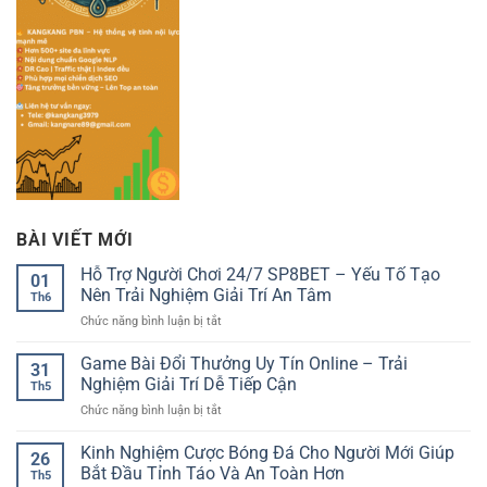
BÀI VIẾT MỚI
Hỗ Trợ Người Chơi 24/7 SP8BET – Yếu Tố Tạo
01
Nên Trải Nghiệm Giải Trí An Tâm
Th6
ở
Chức năng bình luận bị tắt
Hỗ
Trợ
Game Bài Đổi Thưởng Uy Tín Online – Trải
31
Người
Nghiệm Giải Trí Dễ Tiếp Cận
Th5
Chơi
ở
Chức năng bình luận bị tắt
24/7
Game
SP8BET
Bài
Kinh Nghiệm Cược Bóng Đá Cho Người Mới Giúp
–
26
Đổi
Yếu
Bắt Đầu Tỉnh Táo Và An Toàn Hơn
Th5
Thưởng
Tố