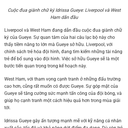
Cuộc đua giành chữ ký Idrissa Gueye: Liverpool và West
Ham dẫn đầu
Liverpool và West Ham đang dẫn đầu cuộc đua giành chữ
ký của Gueye. Sự quan tâm của hai câu lạc bộ này cho
thấy tiềm năng to lớn mà Gueye sở hữu. Liverpool, với
chính sách trẻ hóa đội hình, đang tìm kiếm những tài năng
trẻ để bổ sung vào đội hình. Việc sở hữu Gueye sẽ là một
bước tiến quan trọng trong kế hoạch này.
West Ham, với tham vọng cạnh tranh ở những đấu trường
cao hơn, cũng rất muốn có được Gueye. Sự góp mặt của
Gueye sẽ tăng cường sức mạnh tấn công của đội bóng, và
giúp họ cạnh tranh một cách hiệu quả hơn trong mùa giải
tới.
Idrissa Gueye gây ấn tượng mạnh mẽ với kỹ năng cá nhân
xuất sắc, tốc độ và khả năng dứt điểm đa dạng. Dù còn trẻ,