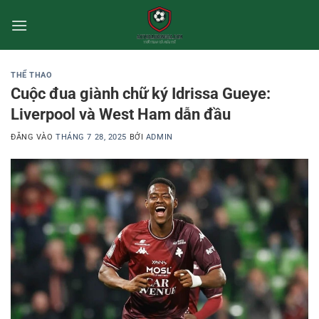
Bỏ
qua
nội
dung
THỂ THAO
Cuộc đua giành chữ ký Idrissa Gueye:
Liverpool và West Ham dẫn đầu
ĐĂNG VÀO
THÁNG 7 28, 2025
BỞI
ADMIN