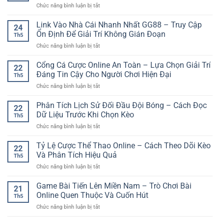
ở
Chức năng bình luận bị tắt
Uy
Tạo
Kinh
Tín
Nên
Nghiệm
Link Vào Nhà Cái Nhanh Nhất GG88 – Truy Cập
Online
Trải
24
Cược
–
Ổn Định Để Giải Trí Không Gián Đoạn
Nghiệm
Th5
Bóng
Trải
Giải
ở
Chức năng bình luận bị tắt
Đá
Nghiệm
Trí
Link
Cho
Giải
An
Vào
Cổng Cá Cược Online An Toàn – Lựa Chọn Giải Trí
Người
Trí
22
Tâm
Nhà
Mới
Đáng Tin Cậy Cho Người Chơi Hiện Đại
Dễ
Th5
Cái
Giúp
Tiếp
ở
Chức năng bình luận bị tắt
Nhanh
Bắt
Cận
Cổng
Nhất
Đầu
Cá
Phân Tích Lịch Sử Đối Đầu Đội Bóng – Cách Đọc
GG88
Tỉnh
22
Cược
–
Dữ Liệu Trước Khi Chọn Kèo
Táo
Th5
Online
Truy
Và
ở
Chức năng bình luận bị tắt
An
Cập
An
Phân
Toàn
Ổn
Toàn
Tích
Tỷ Lệ Cược Thể Thao Online – Cách Theo Dõi Kèo
–
Định
22
Hơn
Lịch
Lựa
Và Phân Tích Hiệu Quả
Để
Th5
Sử
Chọn
Giải
ở
Chức năng bình luận bị tắt
Đối
Giải
Trí
Tỷ
Đầu
Trí
Không
Lệ
Game Bài Tiến Lên Miền Nam – Trò Chơi Bài
Đội
Đáng
21
Gián
Cược
Bóng
Online Quen Thuộc Và Cuốn Hút
Tin
Đoạn
Th5
Thể
–
Cậy
ở
Chức năng bình luận bị tắt
Thao
Cách
Cho
Game
Online
Đọc
Người