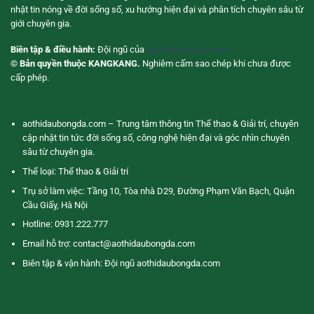
nhật tin nóng về đời sống số, xu hướng hiện đại và phân tích chuyên sâu từ
giới chuyên gia.
Biên tập & điều hành:
Đội ngũ của
aothidaubongda.com
© Bản quyền thuộc KANGKANG.
Nghiêm cấm sao chép khi chưa được
cấp phép.
aothidaubongda.com – Trung tâm thông tin Thể thao & Giải trí, chuyên
cập nhật tin tức đời sống số, công nghệ hiện đại và góc nhìn chuyên
sâu từ chuyên gia.
Thể loại: Thể thao & Giải trí
Trụ sở làm việc: Tầng 10, Tòa nhà D29, Đường Phạm Văn Bạch, Quận
Cầu Giấy, Hà Nội
Hotline: 0931.222.777
Email hỗ trợ:
contact@aothidaubongda.com
Biên tập & vận hành: Đội ngũ aothidaubongda.com