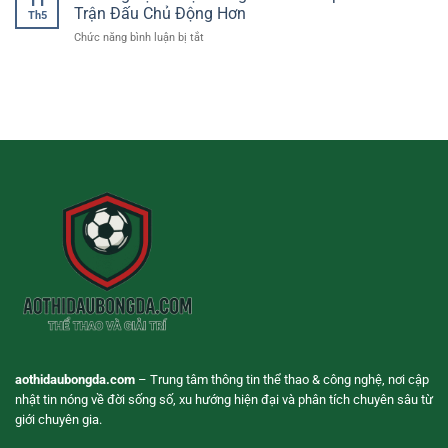
11
Chơi
Theo
Trận Đấu Chủ Động Hơn
Th5
Trên
Dõi
ở
Chức năng bình luận bị tắt
Điện
Tỷ
Kinh
Thoại
Lệ
Nghiệm
–
Và
Cược
Giải
Nhận
Bóng
Trí
Định
Đá
Linh
Trận
Live
Hoạt
Đấu
Giúp
Cho
Theo
Người
Dõi
Dùng
Trận
Hiện
Đấu
Đại
Chủ
Động
Hơn
aothidaubongda.com
– Trung tâm thông tin thể thao & công nghệ, nơi cập
nhật tin nóng về đời sống số, xu hướng hiện đại và phân tích chuyên sâu từ
giới chuyên gia.