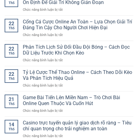
–
Ổn Định Để Giải Trí Không Gián Đoạn
Nghiệm
Th5
Bóng
Trải
Giải
ở
Chức năng bình luận bị tắt
Đá
Nghiệm
Trí
Link
Cho
Giải
An
Vào
Cổng Cá Cược Online An Toàn – Lựa Chọn Giải Trí
Người
Trí
22
Tâm
Nhà
Mới
Đáng Tin Cậy Cho Người Chơi Hiện Đại
Dễ
Th5
Cái
Giúp
Tiếp
ở
Chức năng bình luận bị tắt
Nhanh
Bắt
Cận
Cổng
Nhất
Đầu
Cá
Phân Tích Lịch Sử Đối Đầu Đội Bóng – Cách Đọc
GG88
Tỉnh
22
Cược
–
Dữ Liệu Trước Khi Chọn Kèo
Táo
Th5
Online
Truy
Và
ở
Chức năng bình luận bị tắt
An
Cập
An
Phân
Toàn
Ổn
Toàn
Tích
Tỷ Lệ Cược Thể Thao Online – Cách Theo Dõi Kèo
–
Định
22
Hơn
Lịch
Lựa
Và Phân Tích Hiệu Quả
Để
Th5
Sử
Chọn
Giải
ở
Chức năng bình luận bị tắt
Đối
Giải
Trí
Tỷ
Đầu
Trí
Không
Lệ
Game Bài Tiến Lên Miền Nam – Trò Chơi Bài
Đội
Đáng
21
Gián
Cược
Bóng
Online Quen Thuộc Và Cuốn Hút
Tin
Đoạn
Th5
Thể
–
Cậy
ở
Chức năng bình luận bị tắt
Thao
Cách
Cho
Game
Online
Đọc
Người
Bài
Casino trực tuyến quản lý giao dịch rõ ràng – Tiêu
–
Dữ
14
Chơi
Tiến
Cách
chí quan trọng cho trải nghiệm an toàn
Liệu
Hiện
Th5
Lên
Theo
Trước
Đại
ở
Chức năng bình luận bị tắt
Miền
Dõi