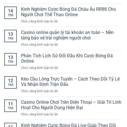
Khi
Casino
Nam
Kèo
Chọn
trực
Kinh Nghiệm Cược Bóng Đá Châu Âu RR88 Cho
–
Và
14
Kèo
tuyến
Trò
Người Chơi Thể Thao Online
Phân
Th5
quản
Chơi
Tích
ở
Chức năng bình luận bị tắt
lý
Bài
Hiệu
Kinh
giao
Online
Quả
Nghiệm
Casino online quản lý tài khoản an toàn – Nền
dịch
Quen
13
Cược
rõ
tảng bảo vệ trải nghiệm người chơi
Thuộc
Th5
Bóng
ràng
Và
ở
Chức năng bình luận bị tắt
Đá
–
Cuốn
Casino
Châu
Tiêu
Hút
online
Phân Tích Lịch Sử Đối Đầu Khi Cược Bóng Đá
Âu
chí
13
quản
RR88
Online
quan
Th5
lý
Cho
trọng
ở
Chức năng bình luận bị tắt
tài
Người
cho
Phân
khoản
Chơi
trải
Tích
Kèo Cầu Lông Trực Tuyến – Cách Theo Dõi Tỷ Lệ
an
Thể
12
nghiệm
Lịch
toàn
Và Nhận Định Trận Đấu
Thao
an
Th5
Sử
–
Online
toàn
ở
Chức năng bình luận bị tắt
Đối
Nền
Kèo
Đầu
tảng
Cầu
Casino Online Chơi Trên Điện Thoại – Giải Trí Linh
Khi
bảo
11
Lông
Cược
Hoạt Cho Người Dùng Hiện Đại
vệ
Th5
Trực
Bóng
trải
ở
Chức năng bình luận bị tắt
Tuyến
Đá
nghiệm
Casino
–
Online
người
Online
Kinh Nghiệm Cược Bóng Đá Live Giúp Theo Dõi
Cách
chơi