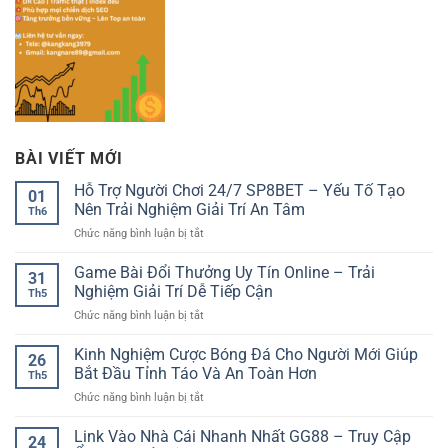
BÀI VIẾT MỚI
Hỗ Trợ Người Chơi 24/7 SP8BET – Yếu Tố Tạo
01
Nên Trải Nghiệm Giải Trí An Tâm
Th6
ở
Chức năng bình luận bị tắt
Hỗ
Trợ
Game Bài Đổi Thưởng Uy Tín Online – Trải
31
Người
Nghiệm Giải Trí Dễ Tiếp Cận
Th5
Chơi
ở
Chức năng bình luận bị tắt
24/7
Game
SP8BET
Bài
Kinh Nghiệm Cược Bóng Đá Cho Người Mới Giúp
–
26
Đổi
Yếu
Bắt Đầu Tỉnh Táo Và An Toàn Hơn
Th5
Thưởng
Tố
ở
Chức năng bình luận bị tắt
Uy
Tạo
Kinh
Tín
Nên
Nghiệm
Link Vào Nhà Cái Nhanh Nhất GG88 – Truy Cập
Online
Trải
24
Cược