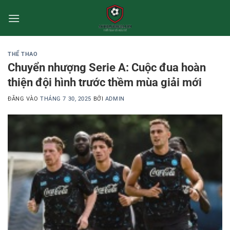
Bỏ
qua
nội
dung
THỂ THAO
Chuyển nhượng Serie A: Cuộc đua hoàn
thiện đội hình trước thềm mùa giải mới
ĐĂNG VÀO
THÁNG 7 30, 2025
BỞI
ADMIN