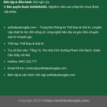
Biên tập & điều hành:
Đội ngũ của
aothidaubongda.com
© Bản quyền thuộc KANGKANG.
Nghiêm cấm sao chép khi chưa được
cấp phép.
aothidaubongda.com – Trung tâm thông tin Thể thao & Giải trí, chuyên
cập nhật tin tức đời sống số, công nghệ hiện đại và góc nhìn chuyên
sâu từ chuyên gia.
Thể loại: Thể thao & Giải trí
Trụ sở làm việc: Tầng 10, Tòa nhà D29, Đường Phạm Văn Bạch, Quận
Cầu Giấy, Hà Nội
Hotline: 0931.222.777
Email hỗ trợ:
contact@aothidaubongda.com
Biên tập & vận hành: Đội ngũ aothidaubongda.com
Copyright 2026 ©
https://aothidaubongda.com/