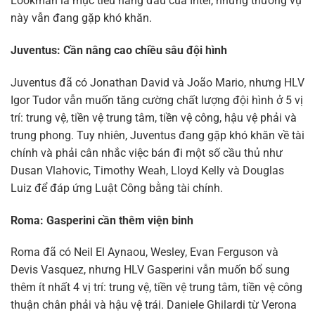
Lookman là mục tiêu hàng đầu của Inter, nhưng thương vụ
này vẫn đang gặp khó khăn.
Juventus: Cần nâng cao chiều sâu đội hình
Juventus đã có Jonathan David và João Mario, nhưng HLV
Igor Tudor vẫn muốn tăng cường chất lượng đội hình ở 5 vị
trí: trung vệ, tiền vệ trung tâm, tiền vệ công, hậu vệ phải và
trung phong. Tuy nhiên, Juventus đang gặp khó khăn về tài
chính và phải cân nhắc việc bán đi một số cầu thủ như
Dusan Vlahovic, Timothy Weah, Lloyd Kelly và Douglas
Luiz để đáp ứng Luật Công bằng tài chính.
Roma: Gasperini cần thêm viện binh
Roma đã có Neil El Aynaou, Wesley, Evan Ferguson và
Devis Vasquez, nhưng HLV Gasperini vẫn muốn bổ sung
thêm ít nhất 4 vị trí: trung vệ, tiền vệ trung tâm, tiền vệ công
thuận chân phải và hậu vệ trái. Daniele Ghilardi từ Verona