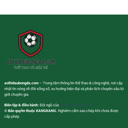
Giải
Nhận
Bóng
Trí
Định
Đá
Linh
Trận
Live
Hoạt
Đấu
Giúp
Cho
Theo
Người
Dõi
Dùng
Trận
Hiện
Đấu
Đại
Chủ
Động
Hơn
aothidaubongda.com
– Trung tâm thông tin thể thao & công nghệ, nơi cập
nhật tin nóng về đời sống số, xu hướng hiện đại và phân tích chuyên sâu từ
giới chuyên gia.
Biên tập & điều hành:
Đội ngũ của
aothidaubongda.com
© Bản quyền thuộc KANGKANG.
Nghiêm cấm sao chép khi chưa được
cấp phép.