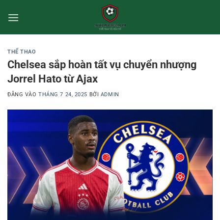
Bỏ
qua
nội
dung
THỂ THAO
Chelsea sắp hoàn tất vụ chuyển nhượng
Jorrel Hato từ Ajax
ĐĂNG VÀO
THÁNG 7 24, 2025
BỞI
ADMIN