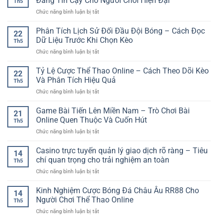
Đáng Tin Cậy Cho Người Chơi Hiện Đại
Th5
Cái
Giúp
Tiếp
ở
Chức năng bình luận bị tắt
Nhanh
Bắt
Cận
Cổng
Nhất
Đầu
Cá
Phân Tích Lịch Sử Đối Đầu Đội Bóng – Cách Đọc
GG88
Tỉnh
22
Cược
–
Dữ Liệu Trước Khi Chọn Kèo
Táo
Th5
Online
Truy
Và
ở
Chức năng bình luận bị tắt
An
Cập
An
Phân
Toàn
Ổn
Toàn
Tích
Tỷ Lệ Cược Thể Thao Online – Cách Theo Dõi Kèo
–
Định
22
Hơn
Lịch
Lựa
Và Phân Tích Hiệu Quả
Để
Th5
Sử
Chọn
Giải
ở
Chức năng bình luận bị tắt
Đối
Giải
Trí
Tỷ
Đầu
Trí
Không
Lệ
Game Bài Tiến Lên Miền Nam – Trò Chơi Bài
Đội
Đáng
21
Gián
Cược
Bóng
Online Quen Thuộc Và Cuốn Hút
Tin
Đoạn
Th5
Thể
–
Cậy
ở
Chức năng bình luận bị tắt
Thao
Cách
Cho
Game
Online
Đọc
Người
Bài
Casino trực tuyến quản lý giao dịch rõ ràng – Tiêu
–
Dữ
14
Chơi
Tiến
Cách
chí quan trọng cho trải nghiệm an toàn
Liệu
Hiện
Th5
Lên
Theo
Trước
Đại
ở
Chức năng bình luận bị tắt
Miền
Dõi
Khi
Casino
Nam
Kèo
Chọn
trực
Kinh Nghiệm Cược Bóng Đá Châu Âu RR88 Cho
–
Và
14
Kèo
tuyến
Trò
Người Chơi Thể Thao Online
Phân
Th5
quản
Chơi
Tích
ở
Chức năng bình luận bị tắt
lý
Bài
Hiệu