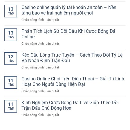
Kinh
giao
Online
Quả
Nghiệm
Casino online quản lý tài khoản an toàn – Nền
dịch
Quen
13
Cược
rõ
tảng bảo vệ trải nghiệm người chơi
Thuộc
Th5
Bóng
ràng
Và
ở
Chức năng bình luận bị tắt
Đá
–
Cuốn
Casino
Châu
Tiêu
Hút
online
Phân Tích Lịch Sử Đối Đầu Khi Cược Bóng Đá
Âu
chí
13
quản
RR88
Online
quan
Th5
lý
Cho
trọng
ở
Chức năng bình luận bị tắt
tài
Người
cho
Phân
khoản
Chơi
trải
Tích
Kèo Cầu Lông Trực Tuyến – Cách Theo Dõi Tỷ Lệ
an
Thể
12
nghiệm
Lịch
toàn
Và Nhận Định Trận Đấu
Thao
an
Th5
Sử
–
Online
toàn
ở
Chức năng bình luận bị tắt
Đối
Nền
Kèo
Đầu
tảng
Cầu
Casino Online Chơi Trên Điện Thoại – Giải Trí Linh
Khi
bảo
11
Lông
Cược
Hoạt Cho Người Dùng Hiện Đại
vệ
Th5
Trực
Bóng
trải
ở
Chức năng bình luận bị tắt
Tuyến
Đá
nghiệm
Casino
–
Online
người
Online
Kinh Nghiệm Cược Bóng Đá Live Giúp Theo Dõi
Cách
11
chơi
Chơi
Theo
Trận Đấu Chủ Động Hơn
Th5
Trên
Dõi
ở
Chức năng bình luận bị tắt
Điện
Tỷ
Kinh
Thoại
Lệ
Nghiệm
–
Và
Cược