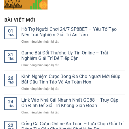
BÀI VIẾT MỚI
Hỗ Trợ Người Chơi 24/7 SP8BET – Yếu Tố Tạo
01
Nên Trải Nghiệm Giải Trí An Tâm
Th6
ở
Chức năng bình luận bị tắt
Hỗ
Trợ
Game Bài Đổi Thưởng Uy Tín Online – Trải
31
Người
Nghiệm Giải Trí Dễ Tiếp Cận
Th5
Chơi
ở
Chức năng bình luận bị tắt
24/7
Game
SP8BET
Bài
Kinh Nghiệm Cược Bóng Đá Cho Người Mới Giúp
–
26
Đổi
Yếu
Bắt Đầu Tỉnh Táo Và An Toàn Hơn
Th5
Thưởng
Tố
ở
Chức năng bình luận bị tắt
Uy
Tạo
Kinh
Tín
Nên
Nghiệm
Link Vào Nhà Cái Nhanh Nhất GG88 – Truy Cập
Online
Trải
24
Cược
–
Ổn Định Để Giải Trí Không Gián Đoạn
Nghiệm
Th5
Bóng
Trải
Giải
ở
Chức năng bình luận bị tắt
Đá
Nghiệm
Trí
Link
Cho
Giải
An
Vào
Cổng Cá Cược Online An Toàn – Lựa Chọn Giải Trí
Người
Trí
22
Tâm
Nhà
Mới
Dễ