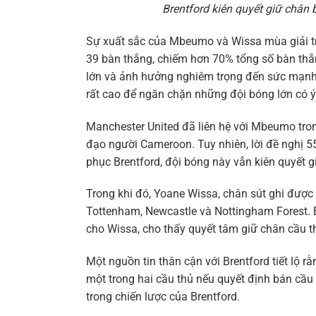
Brentford kiên quyết giữ chân
Sự xuất sắc của Mbeumo và Wissa mùa giải tr
39 bàn thắng, chiếm hơn 70% tổng số bàn thắn
lớn và ảnh hưởng nghiêm trọng đến sức mạnh t
rất cao để ngăn chặn những đội bóng lớn có ý
Manchester United đã liên hệ với Mbeumo tron
đạo người Cameroon. Tuy nhiên, lời đề nghị 55
phục Brentford, đội bóng này vẫn kiên quyết g
Trong khi đó, Yoane Wissa, chân sút ghi được
Tottenham, Newcastle và Nottingham Forest. B
cho Wissa, cho thấy quyết tâm giữ chân cầu th
Một nguồn tin thân cận với Brentford tiết lộ 
một trong hai cầu thủ nếu quyết định bán cầu
trong chiến lược của Brentford.