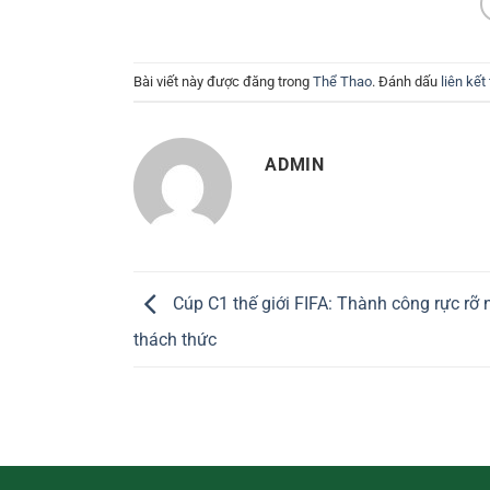
Bài viết này được đăng trong
Thể Thao
. Đánh dấu
liên kết
ADMIN
Cúp C1 thế giới FIFA: Thành công rực rỡ
thách thức