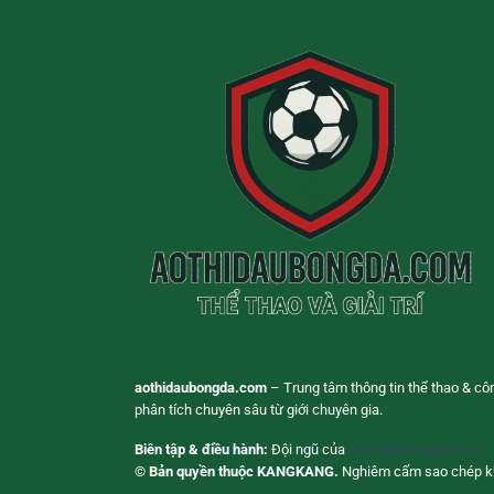
aothidaubongda.com
– Trung tâm thông tin thể thao & côn
phân tích chuyên sâu từ giới chuyên gia.
Biên tập & điều hành:
Đội ngũ của
aothidaubongda.com
© Bản quyền thuộc KANGKANG.
Nghiêm cấm sao chép kh