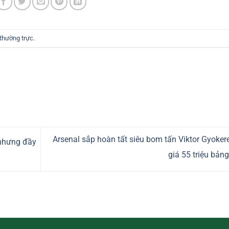
 thường trực
.
Arsenal sắp hoàn tất siêu bom tấn Viktor Gyoker
 nhưng đầy
giá 55 triệu bản