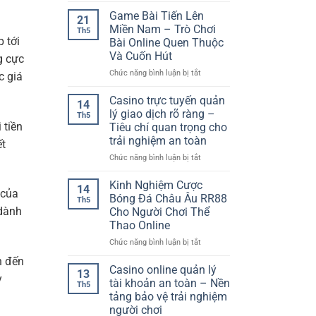
Người
–
Lệ
Game Bài Tiến Lên
21
Chơi
Cách
Cược
Miền Nam – Trò Chơi
Th5
Hiện
Đọc
Thể
 tới
Bài Online Quen Thuộc
Đại
Dữ
Thao
Và Cuốn Hút
g cực
Liệu
Online
Trước
–
ở
Chức năng bình luận bị tắt
c giá
Khi
Cách
Game
Chọn
Theo
Bài
Casino trực tuyến quản
14
Kèo
Dõi
Tiến
lý giao dịch rõ ràng –
Th5
Kèo
Lên
 tiền
Tiêu chí quan trọng cho
Và
Miền
trải nghiệm an toàn
ết
Phân
Nam
Tích
–
ở
Chức năng bình luận bị tắt
Hiệu
Trò
Casino
Quả
Chơi
trực
Kinh Nghiệm Cược
14
 của
Bài
tuyến
Bóng Đá Châu Âu RR88
Th5
Online
quản
 dành
Cho Người Chơi Thể
Quen
lý
Thao Online
Thuộc
giao
Và
dịch
ở
Chức năng bình luận bị tắt
Cuốn
rõ
Kinh
n đến
Hút
ràng
Nghiệm
Casino online quản lý
13
–
y
Cược
tài khoản an toàn – Nền
Th5
Tiêu
Bóng
tảng bảo vệ trải nghiệm
chí
Đá
người chơi
quan
Châu