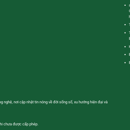
g nghệ, nơi cập nhật tin nóng về đời sống số, xu hướng hiện đại và
i chưa được cấp phép.