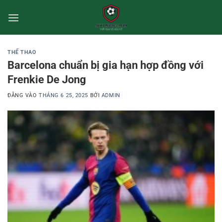
Bỏ
qua
nội
dung
THỂ THAO
Barcelona chuẩn bị gia hạn hợp đồng với
Frenkie De Jong
ĐĂNG VÀO
THÁNG 6 25, 2025
BỞI
ADMIN