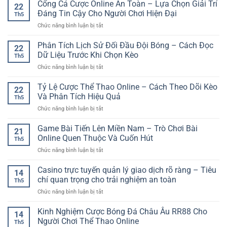
Vào
Cổng Cá Cược Online An Toàn – Lựa Chọn Giải Trí
Người
Trí
22
Tâm
Nhà
Mới
Đáng Tin Cậy Cho Người Chơi Hiện Đại
Dễ
Th5
Cái
Giúp
Tiếp
ở
Chức năng bình luận bị tắt
Nhanh
Bắt
Cận
Cổng
Nhất
Đầu
Cá
Phân Tích Lịch Sử Đối Đầu Đội Bóng – Cách Đọc
GG88
Tỉnh
22
Cược
–
Dữ Liệu Trước Khi Chọn Kèo
Táo
Th5
Online
Truy
Và
ở
Chức năng bình luận bị tắt
An
Cập
An
Phân
Toàn
Ổn
Toàn
Tích
Tỷ Lệ Cược Thể Thao Online – Cách Theo Dõi Kèo
–
Định
22
Hơn
Lịch
Lựa
Và Phân Tích Hiệu Quả
Để
Th5
Sử
Chọn
Giải
ở
Chức năng bình luận bị tắt
Đối
Giải
Trí
Tỷ
Đầu
Trí
Không
Lệ
Game Bài Tiến Lên Miền Nam – Trò Chơi Bài
Đội
Đáng
21
Gián
Cược
Bóng
Online Quen Thuộc Và Cuốn Hút
Tin
Đoạn
Th5
Thể
–
Cậy
ở
Chức năng bình luận bị tắt
Thao
Cách
Cho
Game
Online
Đọc
Người
Bài
Casino trực tuyến quản lý giao dịch rõ ràng – Tiêu
–
Dữ
14
Chơi
Tiến
Cách
chí quan trọng cho trải nghiệm an toàn
Liệu
Hiện
Th5
Lên
Theo
Trước
Đại
ở
Chức năng bình luận bị tắt
Miền
Dõi
Khi
Casino
Nam
Kèo
Chọn
trực
Kinh Nghiệm Cược Bóng Đá Châu Âu RR88 Cho
–
Và
14
Kèo
tuyến
Trò
Người Chơi Thể Thao Online
Phân
Th5
quản