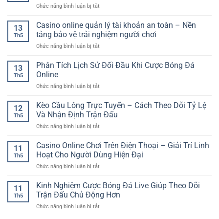
Chơi
Tích
ở
Chức năng bình luận bị tắt
lý
Bài
Hiệu
Kinh
giao
Online
Quả
Nghiệm
Casino online quản lý tài khoản an toàn – Nền
dịch
Quen
13
Cược
rõ
tảng bảo vệ trải nghiệm người chơi
Thuộc
Th5
Bóng
ràng
Và
ở
Chức năng bình luận bị tắt
Đá
–
Cuốn
Casino
Châu
Tiêu
Hút
online
Phân Tích Lịch Sử Đối Đầu Khi Cược Bóng Đá
Âu
chí
13
quản
RR88
Online
quan
Th5
lý
Cho
trọng
ở
Chức năng bình luận bị tắt
tài
Người
cho
Phân
khoản
Chơi
trải
Tích
Kèo Cầu Lông Trực Tuyến – Cách Theo Dõi Tỷ Lệ
an
Thể
12
nghiệm
Lịch
toàn
Và Nhận Định Trận Đấu
Thao
an
Th5
Sử
–
Online
toàn
ở
Chức năng bình luận bị tắt
Đối
Nền
Kèo
Đầu
tảng
Cầu
Casino Online Chơi Trên Điện Thoại – Giải Trí Linh
Khi
bảo
11
Lông
Cược
Hoạt Cho Người Dùng Hiện Đại
vệ
Th5
Trực
Bóng
trải
ở
Chức năng bình luận bị tắt
Tuyến
Đá
nghiệm
Casino
–
Online
người
Online
Kinh Nghiệm Cược Bóng Đá Live Giúp Theo Dõi
Cách
11
chơi
Chơi
Theo
Trận Đấu Chủ Động Hơn
Th5
Trên
Dõi
ở
Chức năng bình luận bị tắt
Điện
Tỷ
Kinh
Thoại
Lệ