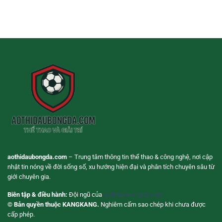
Nghiệm
–
Và
Cược
Giải
Nhận
Bóng
Trí
Định
Đá
Linh
Trận
Live
Hoạt
Đấu
Giúp
Cho
Theo
Người
Dõi
Dùng
Trận
Hiện
Đấu
Đại
Chủ
Động
Hơn
aothidaubongda.com
– Trung tâm thông tin thể thao & công nghệ, nơi cập
nhật tin nóng về đời sống số, xu hướng hiện đại và phân tích chuyên sâu từ
giới chuyên gia.
Biên tập & điều hành:
Đội ngũ của
aothidaubongda.com
© Bản quyền thuộc KANGKANG.
Nghiêm cấm sao chép khi chưa được
cấp phép.