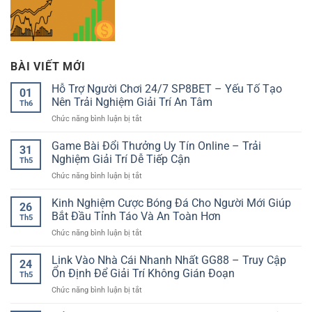
BÀI VIẾT MỚI
Hỗ Trợ Người Chơi 24/7 SP8BET – Yếu Tố Tạo
01
Nên Trải Nghiệm Giải Trí An Tâm
Th6
ở
Chức năng bình luận bị tắt
Hỗ
Trợ
Game Bài Đổi Thưởng Uy Tín Online – Trải
31
Người
Nghiệm Giải Trí Dễ Tiếp Cận
Th5
Chơi
ở
Chức năng bình luận bị tắt
24/7
Game
SP8BET
Bài
Kinh Nghiệm Cược Bóng Đá Cho Người Mới Giúp
–
26
Đổi
Yếu
Bắt Đầu Tỉnh Táo Và An Toàn Hơn
Th5
Thưởng
Tố
ở
Chức năng bình luận bị tắt
Uy
Tạo
Kinh
Tín
Nên
Nghiệm
Link Vào Nhà Cái Nhanh Nhất GG88 – Truy Cập
Online
Trải
24
Cược
–
Ổn Định Để Giải Trí Không Gián Đoạn
Nghiệm
Th5
Bóng
Trải
Giải
ở
Chức năng bình luận bị tắt
Đá
Nghiệm
Trí
Link
Cho
Giải
An