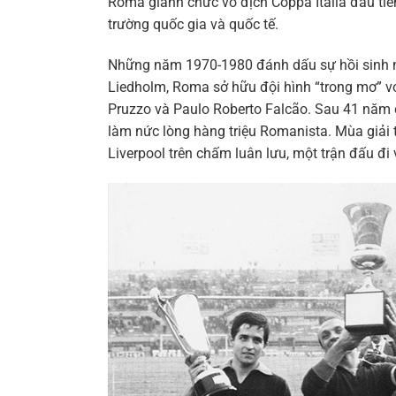
Roma giành chức vô địch Coppa Italia đầu tiê
trường quốc gia và quốc tế.
Những năm 1970-1980 đánh dấu sự hồi sinh m
Liedholm, Roma sở hữu đội hình “trong mơ” vớ
Pruzzo và Paulo Roberto Falcão. Sau 41 năm c
làm nức lòng hàng triệu Romanista. Mùa giải 
Liverpool trên chấm luân lưu, một trận đấu đi