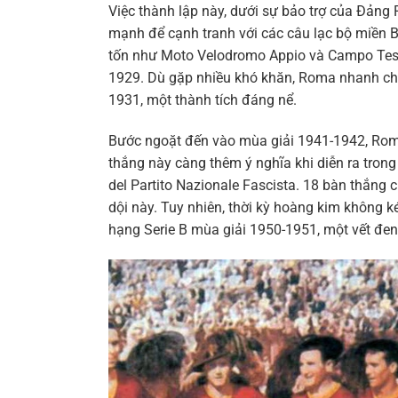
Việc thành lập này, dưới sự bảo trợ của Đảng 
mạnh để cạnh tranh với các câu lạc bộ miền 
tốn như Moto Velodromo Appio và Campo Tes
1929. Dù gặp nhiều khó khăn, Roma nhanh chóng
1931, một thành tích đáng nể.
Bước ngoặt đến vào mùa giải 1941-1942, Roma 
thắng này càng thêm ý nghĩa khi diễn ra trong 
del Partito Nazionale Fascista. 18 bàn thắn
dội này. Tuy nhiên, thời kỳ hoàng kim không k
hạng Serie B mùa giải 1950-1951, một vết đen 