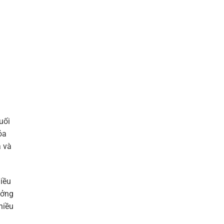
uối
ỏa
a và
hiều
ưởng
hiều