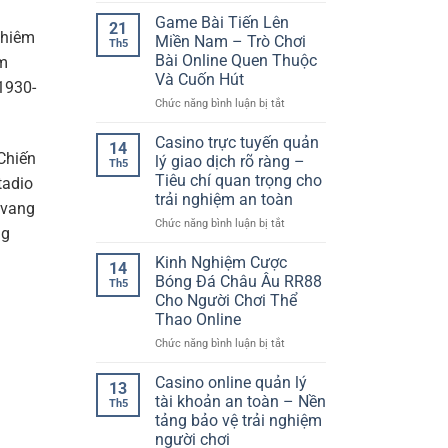
ủ
Người
–
Lệ
Game Bài Tiến Lên
21
Chơi
Cách
Cược
khiêm
Miền Nam – Trò Chơi
Th5
Hiện
Đọc
Thể
Bài Online Quen Thuộc
ăm
Đại
Dữ
Thao
Và Cuốn Hút
Liệu
Online
1930-
Trước
–
ở
Chức năng bình luận bị tắt
Khi
Cách
Game
Chọn
Theo
Bài
Casino trực tuyến quản
14
Kèo
Dõi
Tiến
Chiến
lý giao dịch rõ ràng –
Th5
Kèo
Lên
Tiêu chí quan trọng cho
tadio
Và
Miền
trải nghiệm an toàn
Phân
Nam
 vang
Tích
–
ở
Chức năng bình luận bị tắt
ng
Hiệu
Trò
Casino
Quả
Chơi
trực
Kinh Nghiệm Cược
14
Bài
tuyến
Bóng Đá Châu Âu RR88
Th5
Online
quản
Cho Người Chơi Thể
Quen
lý
Thao Online
Thuộc
giao
Và
dịch
ở
Chức năng bình luận bị tắt
Cuốn
rõ
Kinh
Hút
ràng
Nghiệm
Casino online quản lý
13
–
Cược
tài khoản an toàn – Nền
Th5
Tiêu
Bóng
tảng bảo vệ trải nghiệm
chí
Đá
người chơi
quan
Châu