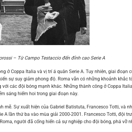
orossi – Từ Campo Testaccio đến đỉnh cao Serie A
g ở Coppa Italia và vị trí á quân Serie A. Tuy nhiên, giai đoạn c
ến sự suy giảm phong độ. Roma vẫn có những khoảnh khắc t
 với các đội bóng mạnh khác. Những thành công ở Coppa Itali
ểm sáng hiếm hoi trong giai đoạn này.
h mẽ. Sự xuất hiện của Gabriel Batistuta, Francesco Totti, và n
 A lần thứ ba vào mùa giải 2000-2001. Francesco Totti, đội tr
a Roma, người đã cống hiến cả sự nghiệp cho đội bóng, phá vỡ n