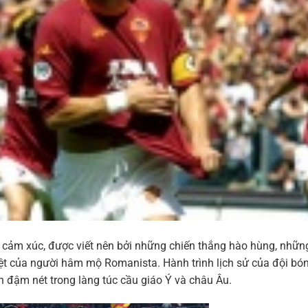
cảm xúc, được viết nên bởi những chiến thắng hào hùng, nhữn
diệt của người hâm mộ Romanista. Hành trình lịch sử của đội bó
ấn đậm nét trong làng túc cầu giáo Ý và châu Âu.