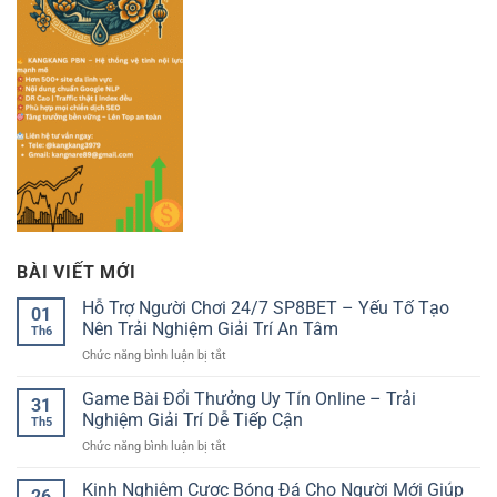
BÀI VIẾT MỚI
Hỗ Trợ Người Chơi 24/7 SP8BET – Yếu Tố Tạo
01
Nên Trải Nghiệm Giải Trí An Tâm
Th6
ở
Chức năng bình luận bị tắt
Hỗ
Trợ
Game Bài Đổi Thưởng Uy Tín Online – Trải
31
Người
Nghiệm Giải Trí Dễ Tiếp Cận
Th5
Chơi
ở
Chức năng bình luận bị tắt
24/7
Game
SP8BET
Bài
Kinh Nghiệm Cược Bóng Đá Cho Người Mới Giúp
–
26