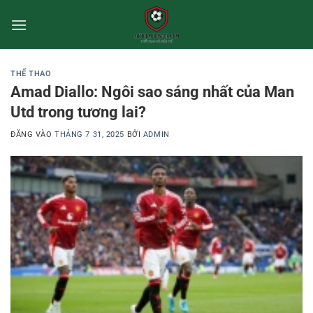
Bỏ
qua
nội
dung
THỂ THAO
Amad Diallo: Ngôi sao sáng nhất của Man
Utd trong tương lai?
ĐĂNG VÀO
THÁNG 7 31, 2025
BỞI
ADMIN