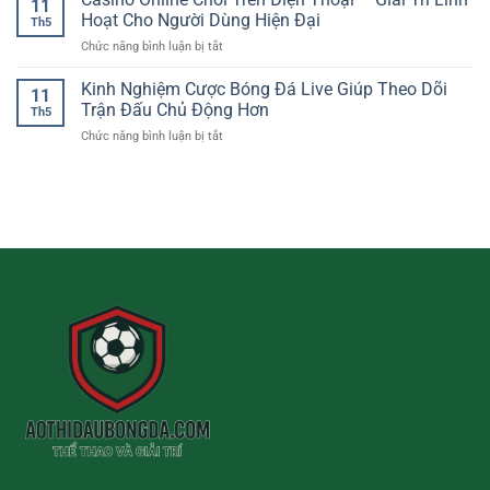
11
Lông
Cược
Hoạt Cho Người Dùng Hiện Đại
vệ
Th5
Trực
Bóng
trải
ở
Chức năng bình luận bị tắt
Tuyến
Đá
nghiệm
Casino
–
Online
người
Online
Kinh Nghiệm Cược Bóng Đá Live Giúp Theo Dõi
Cách
11
chơi
Chơi
Theo
Trận Đấu Chủ Động Hơn
Th5
Trên
Dõi
ở
Chức năng bình luận bị tắt
Điện
Tỷ
Kinh
Thoại
Lệ
Nghiệm
–
Và
Cược
Giải
Nhận
Bóng
Trí
Định
Đá
Linh
Trận
Live
Hoạt
Đấu
Giúp
Cho
Theo
Người
Dõi
Dùng
Trận
Hiện
Đấu
Đại
Chủ
Động
Hơn