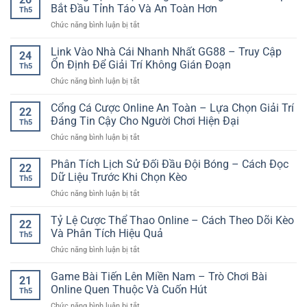
Đổi
Yếu
Bắt Đầu Tỉnh Táo Và An Toàn Hơn
Th5
Thưởng
Tố
ở
Chức năng bình luận bị tắt
Uy
Tạo
Kinh
Tín
Nên
Nghiệm
Link Vào Nhà Cái Nhanh Nhất GG88 – Truy Cập
Online
Trải
24
Cược
–
Ổn Định Để Giải Trí Không Gián Đoạn
Nghiệm
Th5
Bóng
Trải
Giải
ở
Chức năng bình luận bị tắt
Đá
Nghiệm
Trí
Link
Cho
Giải
An
Vào
Cổng Cá Cược Online An Toàn – Lựa Chọn Giải Trí
Người
Trí
22
Tâm
Nhà
Mới
Đáng Tin Cậy Cho Người Chơi Hiện Đại
Dễ
Th5
Cái
Giúp
Tiếp
ở
Chức năng bình luận bị tắt
Nhanh
Bắt
Cận
Cổng
Nhất
Đầu
Cá
Phân Tích Lịch Sử Đối Đầu Đội Bóng – Cách Đọc
GG88
Tỉnh
22
Cược
–
Dữ Liệu Trước Khi Chọn Kèo
Táo
Th5
Online
Truy
Và
ở
Chức năng bình luận bị tắt
An
Cập
An
Phân
Toàn
Ổn
Toàn
Tích
Tỷ Lệ Cược Thể Thao Online – Cách Theo Dõi Kèo
–
Định
22
Hơn
Lịch
Lựa
Và Phân Tích Hiệu Quả
Để
Th5
Sử
Chọn
Giải
ở
Chức năng bình luận bị tắt
Đối
Giải
Trí
Tỷ
Đầu
Trí
Không
Lệ
Game Bài Tiến Lên Miền Nam – Trò Chơi Bài
Đội
Đáng
21
Gián
Cược
Bóng
Online Quen Thuộc Và Cuốn Hút
Tin
Đoạn
Th5
Thể
–
Cậy
ở
Chức năng bình luận bị tắt