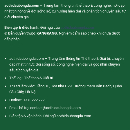
aothidaubongda.com
– Trung tâm thông tin thể thao & công nghệ, nơi cập
nhật tin nóng về đời sống số, xu hướng hiện đại và phân tích chuyên sâu từ
giới chuyên gia.
Biên tập & điều hành:
Đội ngũ của
aothidaubongda.com
© Bản quyền thuộc KANGKANG.
Nghiêm cấm sao chép khi chưa được
cấp phép.
aothidaubongda.com – Trung tâm thông tin Thể thao & Giải trí, chuyên
cập nhật tin tức đời sống số, công nghệ hiện đại và góc nhìn chuyên
sâu từ chuyên gia.
Thể loại: Thể thao & Giải trí
Trụ sở làm việc: Tầng 10, Tòa nhà D29, Đường Phạm Văn Bạch, Quận
Cầu Giấy, Hà Nội
Hotline: 0931.222.777
Email hỗ trợ:
contact@aothidaubongda.com
Biên tập & vận hành: Đội ngũ aothidaubongda.com