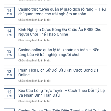
Thao
Cách
Cho
Game
Online
Đọc
Người
Bài
Casino trực tuyến quản lý giao dịch rõ ràng – Tiêu
–
Dữ
14
Chơi
Tiến
Cách
chí quan trọng cho trải nghiệm an toàn
Liệu
Hiện
Th5
Lên
Theo
Trước
Đại
ở
Chức năng bình luận bị tắt
Miền
Dõi
Khi
Casino
Nam
Kèo
Chọn
trực
Kinh Nghiệm Cược Bóng Đá Châu Âu RR88 Cho
–
Và
14
Kèo
tuyến
Trò
Người Chơi Thể Thao Online
Phân
Th5
quản
Chơi
Tích
ở
Chức năng bình luận bị tắt
lý
Bài
Hiệu
Kinh
giao
Online
Quả
Nghiệm
Casino online quản lý tài khoản an toàn – Nền
dịch
Quen
13
Cược
rõ
tảng bảo vệ trải nghiệm người chơi
Thuộc
Th5
Bóng
ràng
Và
ở
Chức năng bình luận bị tắt
Đá
–
Cuốn
Casino
Châu
Tiêu
Hút
online
Phân Tích Lịch Sử Đối Đầu Khi Cược Bóng Đá
Âu
chí
13
quản
RR88
Online
quan
Th5
lý
Cho
trọng
ở
Chức năng bình luận bị tắt
tài
Người
cho
Phân
khoản
Chơi
trải
Tích
Kèo Cầu Lông Trực Tuyến – Cách Theo Dõi Tỷ Lệ
an
Thể
12
nghiệm
Lịch
toàn
Và Nhận Định Trận Đấu
Thao
an
Th5
Sử
–
Online
toàn
ở
Chức năng bình luận bị tắt
Đối
Nền
Kèo
Đầu
tảng
Cầu
Casino Online Chơi Trên Điện Thoại – Giải Trí Linh
Khi
bảo