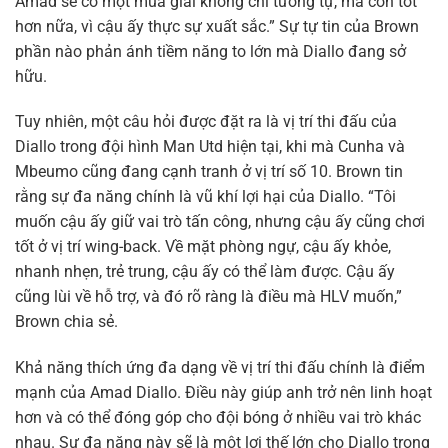
Amad sẽ có một mùa giải không chỉ tương tự, mà còn tốt
hơn nữa, vì cậu ấy thực sự xuất sắc.” Sự tự tin của Brown
phần nào phản ánh tiềm năng to lớn mà Diallo đang sở
hữu.
Tuy nhiên, một câu hỏi được đặt ra là vị trí thi đấu của
Diallo trong đội hình Man Utd hiện tại, khi mà Cunha và
Mbeumo cũng đang cạnh tranh ở vị trí số 10. Brown tin
rằng sự đa năng chính là vũ khí lợi hại của Diallo. “Tôi
muốn cậu ấy giữ vai trò tấn công, nhưng cậu ấy cũng chơi
tốt ở vị trí wing-back. Về mặt phòng ngự, cậu ấy khỏe,
nhanh nhẹn, trẻ trung, cậu ấy có thể làm được. Cậu ấy
cũng lùi về hỗ trợ, và đó rõ ràng là điều mà HLV muốn,”
Brown chia sẻ.
Khả năng thích ứng đa dạng về vị trí thi đấu chính là điểm
mạnh của Amad Diallo. Điều này giúp anh trở nên linh hoạt
hơn và có thể đóng góp cho đội bóng ở nhiều vai trò khác
nhau. Sự đa năng này sẽ là một lợi thế lớn cho Diallo trong